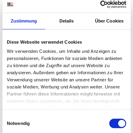
Prüfe auf HTTP/2
Nutze eine Caching Lösung
Zustimmung
Details
Über Cookies
JS/CSS-Dateien verkleinern
Größe von Bildern beim Hochladen ändern
Diese Webseite verwendet Cookies
Lazy Load Bilder & Iframes (Youtube-Einbettungen etc.)
Wir verwenden Cookies, um Inhalte und Anzeigen zu
Technologie aktuell halten
personalisieren, Funktionen für soziale Medien anbieten
zu können und die Zugriffe auf unsere Website zu
OnPage SEO
analysieren. Außerdem geben wir Informationen zu Ihrer
Verwendung unserer Website an unsere Partner für
soziale Medien, Werbung und Analysen weiter. Unsere
Prüfe, ob der Inhalt mit der Suchabsicht deines Keywords
übereinstimmt
Partner führen diese Informationen möglicherweise mit
weiteren Daten zusammen, die Sie ihnen bereitgestellt
Verwende das Ziel-Keyword in URL, Titel und Überschrift
haben oder die sie im Rahmen Ihrer Nutzung der Dienste
Verwende eine H1 auf jeder Seite
gesammelt haben.
Einwilligungsauswahl
Notwendig
Setzte einen SEO-orientierten Meta-Titel