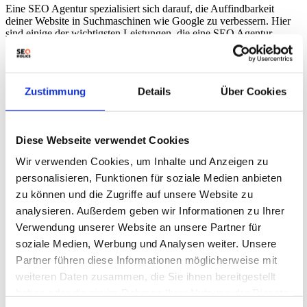
Eine SEO Agentur spezialisiert sich darauf, die Auffindbarkeit
deiner Website in Suchmaschinen wie Google zu verbessern. Hier
sind einige der wichtigsten Leistungen, die eine SEO Agentur
anbietet:
Keyword-Analyse und -Recherche: Identifikation der
relevantesten und effektivsten Keywords für deine Branche,
Zustimmung
Details
Über Cookies
um gezielten Traffic auf deine Website zu lenken.
On-Page-Optimierung: Anpassung von Inhalten, Meta-Tags,
Überschriften und Bildern auf deiner Website, um sie
suchmaschinenfreundlich zu gestalten.
Diese Webseite verwendet Cookies
Technische SEO: Verbesserung der Website durch
Optimierung der Ladezeiten, der mobilen
Wir verwenden Cookies, um Inhalte und Anzeigen zu
Nutzerfreundlichkeit und der Struktur der Website.
personalisieren, Funktionen für soziale Medien anbieten
Content-Erstellung und -Optimierung: Erstellung qualitativ
hochwertiger, relevanter Inhalte, die sowohl Besucher als
zu können und die Zugriffe auf unsere Website zu
auch Suchmaschinen ansprechen.
analysieren. Außerdem geben wir Informationen zu Ihrer
Linkbuilding: Aufbau einer starken Backlink-Struktur durch
Verwendung unserer Website an unsere Partner für
qualitativ hochwertige und relevante Verlinkungen, die das
Vertrauen und die Autorität deiner Website stärken.
soziale Medien, Werbung und Analysen weiter. Unsere
Analyse und Reporting: Kontinuierliche Überwachung der
Partner führen diese Informationen möglicherweise mit
SEO-Maßnahmen und Anpassung der Strategie anhand
weiteren Daten zusammen, die Sie ihnen bereitgestellt
detaillierter Berichte und Analysen.
und noch viel mehr
haben oder die sie im Rahmen Ihrer Nutzung der Dienste