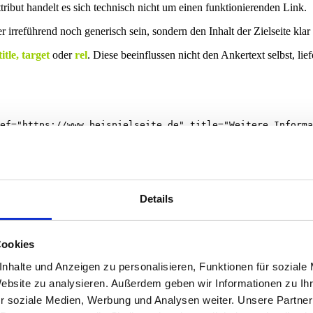
tribut handelt es sich technisch nicht um einen funktionierenden Link.
er irreführend noch generisch sein, sondern den Inhalt der Zielseite klar
title, target
oder
rel
. Diese beeinflussen nicht den Ankertext selbst, li
en
Details
 Ankertext meist ohne direkten HTML-Zugriff gesetzt. Der markierte 
Cookies
isch korrekt gesetzte Links bringen keinen Vorteil, wenn der Ankertext 
nhalte und Anzeigen zu personalisieren, Funktionen für soziale
Website zu analysieren. Außerdem geben wir Informationen zu I
inbau
und
strategischer Optimierung
. Technisch ist ein Ankertext sch
r soziale Medien, Werbung und Analysen weiter. Unsere Partner
uchintention passt.