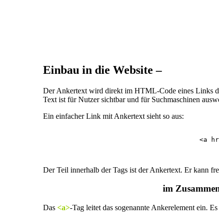
Einbau in die Website –
Programm
Der Ankertext wird direkt im HTML-Code eines Links def
Text ist für Nutzer sichtbar und für Suchmaschinen auswe
Ein einfacher Link mit Ankertext sieht so aus:
					<a href="https://www.seoholics.de">SEO Agentur</a>

Der Teil innerhalb der Tags ist der Ankertext. Er kann fr
Wichtige HTML-Bestandteile
im Zusammenh
Das
<a>
-Tag leitet das sogenannte Ankerelement ein. Es