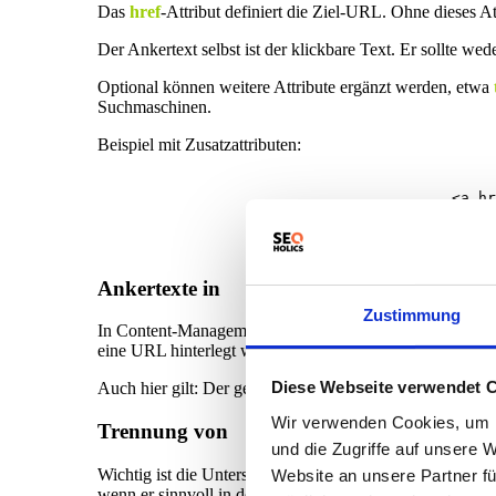
Das
href
-Attribut definiert die Ziel-URL. Ohne dieses At
Der Ankertext selbst ist der klickbare Text. Er sollte wed
Optional können weitere Attribute ergänzt werden, etwa
Suchmaschinen.
Beispiel mit Zusatzattributen:
					<a href="https://www.beispielseite.de" title="Weitere Informationen" target="_blank" rel="nofollow">Ankertext</a>

Ankertexte in
Content-Management-System
Zustimmung
In Content-Management-Systemen wie WordPress wird der
eine URL hinterlegt wird.
Diese Webseite verwendet 
Auch hier gilt: Der gewählte Text ist entscheidend. Techn
Wir verwenden Cookies, um I
Trennung von
Technik und Strategie
und die Zugriffe auf unsere 
Wichtig ist die Unterscheidung zwischen
technischem E
Website an unsere Partner fü
wenn er sinnvoll in den Kontext eingebettet ist und zur S