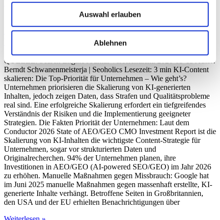
Weiterlesen »
Mai 13, 2026
Auswahl erlauben
KI-Content skalieren: Die Top-Priorität für
Unternehmen – Wie geht’s?
Ablehnen
QUELLE: Search Engine Journal Veröffentlicht: 2026-05-13 Autor:
Berndt Schwanenmeisterja | Seoholics Lesezeit: 3 min KI-Content
skalieren: Die Top-Priorität für Unternehmen – Wie geht’s?
Unternehmen priorisieren die Skalierung von KI-generierten
Inhalten, jedoch zeigen Daten, dass Strafen und Qualitätsprobleme
real sind. Eine erfolgreiche Skalierung erfordert ein tiefgreifendes
Verständnis der Risiken und die Implementierung geeigneter
Strategien. Die Fakten Priorität der Unternehmen: Laut dem
Conductor 2026 State of AEO/GEO CMO Investment Report ist die
Skalierung von KI-Inhalten die wichtigste Content-Strategie für
Unternehmen, sogar vor strukturierten Daten und
Originalrecherchen. 94% der Unternehmen planen, ihre
Investitionen in AEO/GEO (AI-powered SEO/GEO) im Jahr 2026
zu erhöhen. Manuelle Maßnahmen gegen Missbrauch: Google hat
im Juni 2025 manuelle Maßnahmen gegen massenhaft erstellte, KI-
generierte Inhalte verhängt. Betroffene Seiten in Großbritannien,
den USA und der EU erhielten Benachrichtigungen über
Weiterlesen »