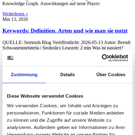
Knowledge Graph. Auswirkungen auf neue Player:
Weiterlesen »
Mai 13, 2026
Keywords: Definition, Arten und wie man sie nutzt
QUELLE: Semrush Blog Veröffentlicht: 2026-05-13 Autor: Berndt
Schwanenmeisterja | Seoholics Lesezeit: 2 min Was ist passiert?
Google verändert die Art und Weise, wie Keywords interpretiert
werden. Der Fokus verschiebt sich von exakten Übereinstimmungen
hin zu Themen und Suchintentionen, insbesondere durch den
Einfluss von KI-gestützten Suchanfragen. Die Fakten Veränderung
Zustimmung
Details
Über Cookies
der Suchanfragen: Nutzer formulieren ihre Suchanfragen
zunehmend konversationeller und detaillierter. Google hat die
Zeichenbegrenzung für Suchanfragen aufgehoben, was zu
komplexeren Anfragen führt. Keyword-Typen: Keywords werden
Diese Webseite verwendet Cookies
in Short-Tail (allgemein, z.B. „Schuhe“), Medium-Tail (spezifischer,
z.B. „Laufschuhe Damen“) und Long-Tail (sehr spezifisch, z.B.
Wir verwenden Cookies, um Inhalte und Anzeigen zu
„leichte Laufschuhe Marathon“) unterteilt. Long-Tail-Keywords
personalisieren, Funktionen für soziale Medien anbieten
werden durch KI-Suchen immer länger. Semrush Daten: Semrush’s
Blog demonstriert die Bedeutung von thematischer Tiefe. Dutzende
zu können und die Zugriffe auf unsere Website zu
Artikel zum Thema „Keywords“ bauen eine thematische Karte auf,
analysieren. Außerdem geben wir Informationen zu Ihrer
die die Sichtbarkeit erhöht. Keyword-Intention: Keywords lassen
Verwendung unserer Website an unsere Partner für
sich in Typen