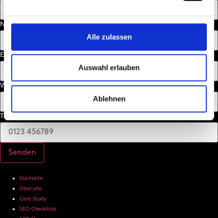
Nachname
Alle zulassen
E-Mail
Auswahl erlauben
Website
Ablehnen
Telefonnummer
Senden
Startseite
Über uns
Case Study
SEO Checkliste