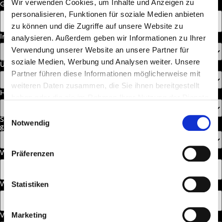
Wir verwenden Cookies, um Inhalte und Anzeigen zu
Gründungsjahr
personalisieren, Funktionen für soziale Medien anbieten
zu können und die Zugriffe auf unsere Website zu
Insolvenz / Insolvenzverfahren?
analysieren. Außerdem geben wir Informationen zu Ihrer
Verwendung unserer Website an unsere Partner für
soziale Medien, Werbung und Analysen weiter. Unsere
Überwiegend öffentlich getragen?
Partner führen diese Informationen möglicherweise mit
weiteren Daten zusammen, die Sie ihnen bereitgestellt
Hauptgeschäft des Unternehmens ist selbst Beratung?
haben oder die sie im Rahmen Ihrer Nutzung der Dienste
gesammelt haben.
Einwilligungsauswahl
Schon mal eine BAFA-geförderte Beratung in Anspruch
Notwendig
genommen?
Präferenzen
Wenn ja: Wie viele seit 01.01.2023 insgesamt?
Statistiken
Wie viele bereits in diesem Kalenderjahr?
Marketing
Vorname