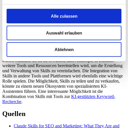
zur Erstellung von LinkedIn-Posts die Zeit pro Post um
durchschnittlich
45%
reduziert hat. Früher benötigte ein Redakteur
durchschnittlich
15 Minuten
pro Post, um alle Regeln und
Stilrichtlinien zu berücksichtigen. Mit einem Skill sank die Zeit auf
Alle zulassen
etwa
8 Minuten
. Die Konsistenz der Posts, gemessen an der
Einhaltung der definierten Regeln, konnte um
20%
gesteigert
werden.
Auswahl erlauben
Ausblick
Ablehnen
Die Entwicklung von Claude Skills befindet sich noch in einem
frühen Stadium. Es ist zu erwarten, dass Anthropic in Zukunft
weitere Tools und Ressourcen bereitstellen wird, um die Erstellung
und Verwaltung von Skills zu vereinfachen. Die Integration von
Skills in andere Tools und Plattformen wird ebenfalls eine wichtige
Rolle spielen. Die Möglichkeit, Skills zu teilen und zu verkaufen,
könnte zu einem neuen Ökosystem von spezialisierten KI-
Assistenten führen. Eine interessante Möglichkeit ist die
Kombination von Skills mit Tools zur
KI-gestützten Keyword-
Recherche
.
Quellen
Claude Skills for SEO and Marketing: What They Are and