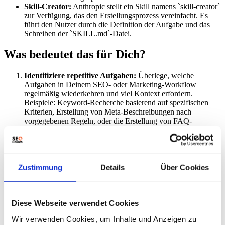
Skill-Creator:
Anthropic stellt ein Skill namens `skill-creator`
zur Verfügung, das den Erstellungsprozess vereinfacht. Es
führt den Nutzer durch die Definition der Aufgabe und das
Schreiben der `SKILL.md`-Datei.
Was bedeutet das für Dich?
Identifiziere repetitive Aufgaben:
Überlege, welche
Aufgaben in Deinem SEO- oder Marketing-Workflow
regelmäßig wiederkehren und viel Kontext erfordern.
Beispiele: Keyword-Recherche basierend auf spezifischen
Kriterien, Erstellung von Meta-Beschreibungen nach
vorgegebenen Regeln, oder die Erstellung von FAQ-
Abschnitten.
Definiere klare Trigger-Phrasen:
Schreibe die
Beschreibung des Skills so, dass sie die Art und Weise
widerspiegelt, wie Du die Aufgabe natürlich formulieren
würdest. Vermeide Fachjargon und verwende
Zustimmung
Details
Über Cookies
umgangssprachliche Ausdrücke.
Erstelle ein detailliertes Playbook:
Nutze das Skill-Creator-
Tool, um ein Playbook zu erstellen, das klare Anweisungen,
Beispiele und Regeln enthält. „Show, don’t tell“ – zeige
Diese Webseite verwendet Cookies
Claude anhand von Beispielen, was Du erwartest.
Wir verwenden Cookies, um Inhalte und Anzeigen zu
Nutze progressive Disclosure:
Binde relevante Dokumente