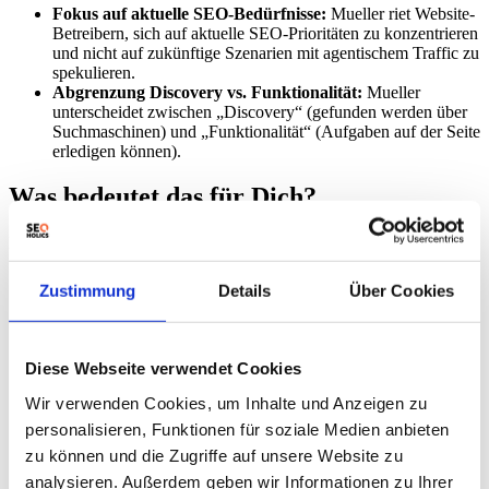
Fokus auf aktuelle SEO-Bedürfnisse:
Mueller riet Website-
Betreibern, sich auf aktuelle SEO-Prioritäten zu konzentrieren
und nicht auf zukünftige Szenarien mit agentischem Traffic zu
spekulieren.
Abgrenzung Discovery vs. Funktionalität:
Mueller
unterscheidet zwischen „Discovery“ (gefunden werden über
Suchmaschinen) und „Funktionalität“ (Aufgaben auf der Seite
erledigen können).
Was bedeutet das für Dich?
Konzentriere Dich auf die Grundlagen der
Suchmaschinenoptimierung. Hier sind konkrete Schritte:
Zustimmung
Details
Über Cookies
Keyword-Recherche:
Stelle sicher, dass Deine wichtigsten
Keywords in Titeln, Überschriften und im Text vorkommen.
Content-Qualität:
Erstelle hochwertigen, einzigartigen und
relevanten Content für Deine Zielgruppe.
Diese Webseite verwendet Cookies
Technische SEO:
Optimiere Deine Website-
Geschwindigkeit, Mobile-Friendliness und Struktur.
SEO
Wir verwenden Cookies, um Inhalte und Anzeigen zu
erklärt: Warum es für Ihre Website wichtig ist
personalisieren, Funktionen für soziale Medien anbieten
Interne Verlinkung:
Verlinke relevante Seiten innerhalb
zu können und die Zugriffe auf unsere Website zu
Deiner Website miteinander.
Backlink-Aufbau:
Baue qualitativ hochwertige Backlinks
analysieren. Außerdem geben wir Informationen zu Ihrer