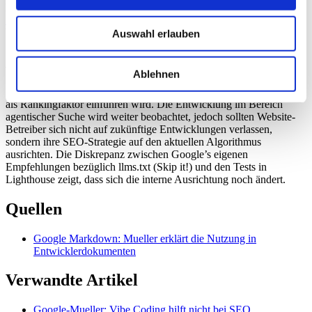
Dateien anbieten. Die Investitionen in
Google I/O 2026:
Suchranking-Volatilität und Updates
sollten daher primär in
bewährte SEO-Maßnahmen fließen.
Auswahl erlauben
Ausblick
Ablehnen
Es ist unwahrscheinlich, dass Google in naher Zukunft Markdown
als Rankingfaktor einführen wird. Die Entwicklung im Bereich
agentischer Suche wird weiter beobachtet, jedoch sollten Website-
Betreiber sich nicht auf zukünftige Entwicklungen verlassen,
sondern ihre SEO-Strategie auf den aktuellen Algorithmus
ausrichten. Die Diskrepanz zwischen Google’s eigenen
Empfehlungen bezüglich llms.txt (Skip it!) und den Tests in
Lighthouse zeigt, dass sich die interne Ausrichtung noch ändert.
Quellen
Google Markdown: Mueller erklärt die Nutzung in
Entwicklerdokumenten
Verwandte Artikel
Google-Mueller: Vibe Coding hilft nicht bei SEO