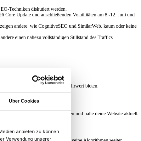
EO-Techniken diskutiert werden.
 Core Update und anschließenden Volatilitäten am 8.-12. Juni und
 zeigen andere, wie CognitiveSEO und SimilarWeb, kaum oder keine
ndere einen nahezu vollständigen Stillstand des Traffics
d empfehlenswert:
e Search Console.
triere dich auf Themen, die echten Mehrwert bieten.
yword-Dichte.
d Seitenladegeschwindigkeit.
Über Cookies
h über aktuelle Google-Richtlinien und halte deine Website aktuell.
 Medien anbieten zu können
hrer Verwendung unserer
en, deutet darauf hin, dass Google seine Algorithmen weiter