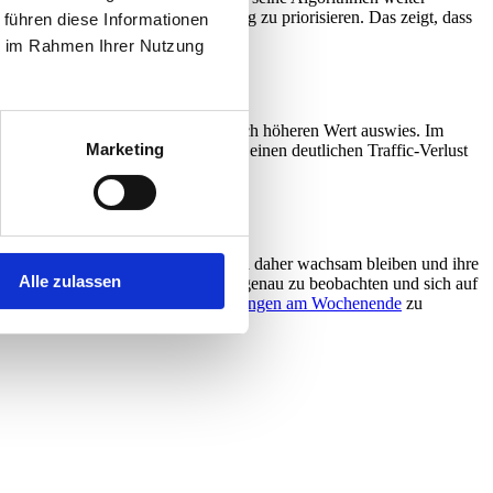
ent zu belohnen und Nutzererfahrung zu priorisieren. Das zeigt, dass
 führen diese Informationen
ie im Rahmen Ihrer Nutzung
5%, während AWR mit 77,60% einen noch höheren Wert auswies. Im
Marketing
30-50% der betroffenen Webseiten einen deutlichen Traffic-Verlust
ebsite-Betreiber und SEOs sollten daher wachsam bleiben und ihre
Alle zulassen
. Es ist ratsam, die Entwicklungen genau zu beobachten und sich auf
lung der
Google-Ranking-Schwankungen am Wochenende
zu