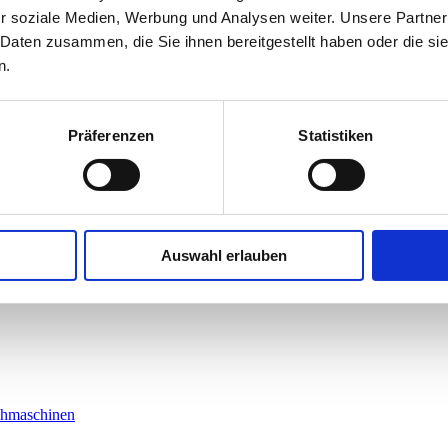
er Vergangenheit beobachtet, zielt Google darauf ab, hochwertigen Cont
r soziale Medien, Werbung und Analysen weiter. Unsere Partner
 Daten zusammen, die Sie ihnen bereitgestellt haben oder die s
n.
 Bild. AccuRanker verzeichnete am 19. Juni eine Volatilität von 47,3
Präferenzen
Statistiken
eringe Veränderungen. Die Berichte aus den Foren zeigen, dass rund 
 Zunahme der Volatilität ab dem 18. Juni.
re Updates und Anpassungen an seinem Algorithmus vornehmen wird. W
Auswahl erlauben
f qualitativ hochwertigem Content, Nutzererfahrung und technischer SEO
 kurzfristige, manipulative Techniken. Interessant ist auch, die Entwick
chmaschinen