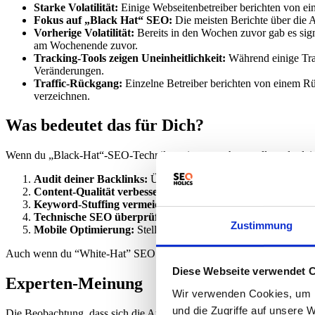
Starke Volatilität:
Einige Webseitenbetreiber berichten von ein
Fokus auf „Black Hat“ SEO:
Die meisten Berichte über die
Vorherige Volatilität:
Bereits in den Wochen zuvor gab es si
am Wochenende zuvor.
Tracking-Tools zeigen Uneinheitlichkeit:
Während einige Tra
Veränderungen.
Traffic-Rückgang:
Einzelne Betreiber berichten von einem Rüc
verzeichnen.
Was bedeutet das für Dich?
Wenn du „Black-Hat“-SEO-Techniken eingesetzt hast, solltest du dei
Audit deiner Backlinks:
Überprüfe dein Backlink-Profil auf u
Content-Qualität verbessern:
Stelle sicher, dass dein Content
Keyword-Stuffing vermeiden:
Stelle sicher, dass deine Keyw
Technische SEO überprüfen:
Stelle sicher, dass deine Websit
Zustimmung
Mobile Optimierung:
Stelle sicher, dass deine Website für mo
Auch wenn du “White-Hat” SEO betreibst, solltest du deine Rankings
Diese Webseite verwendet 
Experten-Meinung
Wir verwenden Cookies, um I
und die Zugriffe auf unsere 
Die Beobachtung, dass sich die Auswirkungen des Updates vorrangig 