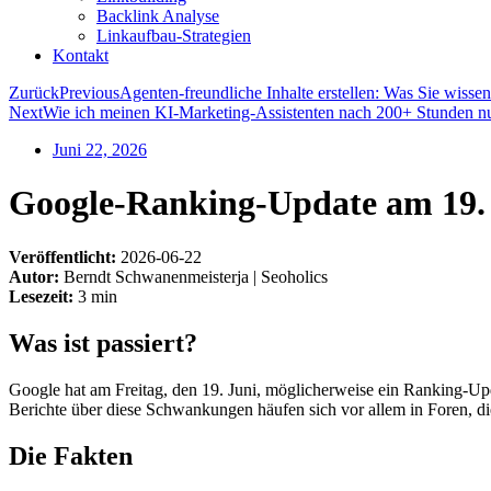
Backlink Analyse
Linkaufbau-Strategien
Kontakt
Zurück
Previous
Agenten-freundliche Inhalte erstellen: Was Sie wisse
Next
Wie ich meinen KI-Marketing-Assistenten nach 200+ Stunden n
Juni 22, 2026
Google-Ranking-Update am 19. J
Veröffentlicht:
2026-06-22
Autor:
Berndt Schwanenmeisterja | Seoholics
Lesezeit:
3 min
Was ist passiert?
Google hat am Freitag, den 19. Juni, möglicherweise ein Ranking-Up
Berichte über diese Schwankungen häufen sich vor allem in Foren, di
Die Fakten