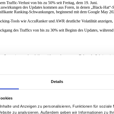
em Traffic-Verlust von bis zu 50% seit Freitag, dem 19. Juni.
 Auswirkungen des Updates kommen aus Foren, in denen „Black-Hat“-S
gnifikante Ranking-Schwankungen, beginnend mit dem Google May 2026
cking-Tools wie AccuRanker und AWR deutliche Volatilität anzeigen,
kgang des Traffics von bis zu 30% seit Beginn des Updates, während a
ne Strategie umgehend überprüfen und anpassen. Folgende Schritte sin
nnatürliche oder manipulative Links und disavow diese über die Googl
 qualitativ hochwertig, einzigartig und für Nutzer relevant ist. Konzen
ords natürlich in den Text integriert sind und vermeide übermäßige Ke
e technisch einwandfrei ist, inklusive Crawlbarkeit, Indexierbarkeit un
Details
bile Geräte optimiert ist, da Google Mobile-First-Indexing verwendet.
 beobachten und gegebenenfalls Anpassungen vornehmen. Informiere dic
Cookies
nhalte und Anzeigen zu personalisieren, Funktionen für soziale
Website zu analysieren. Außerdem geben wir Informationen zu I
auf Webseiten mit „Black-Hat“-SEO-Strategien zu konzentrieren schein