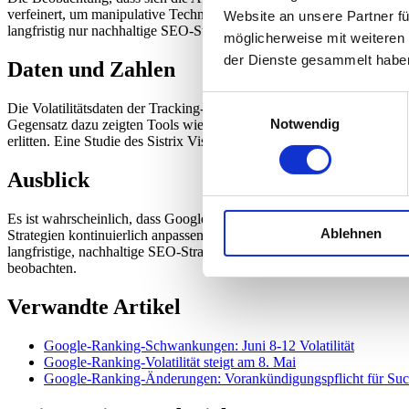
verfeinert, um manipulative Techniken zu bestrafen. Wie bereits in d
Website an unsere Partner fü
langfristig nur nachhaltige SEO-Strategien erfolgreich sein können.
möglicherweise mit weiteren
der Dienste gesammelt habe
Daten und Zahlen
Einwilligungsauswahl
Die Volatilitätsdaten der Tracking-Tools zeigen ein uneinheitliches
Notwendig
Gegensatz dazu zeigten Tools wie CognitiveSEO und SimilarWeb nur g
erlitten. Eine Studie des Sistrix Visibility Index zeigte eine deutliche
Ausblick
Es ist wahrscheinlich, dass Google in den kommenden Wochen weite
Ablehnen
Strategien kontinuierlich anpassen. Die Betonung liegt weiterhin au
langfristige, nachhaltige SEO-Strategien zu konzentrieren, anstatt auf
beobachten.
Verwandte Artikel
Google-Ranking-Schwankungen: Juni 8-12 Volatilität
Google-Ranking-Volatilität steigt am 8. Mai
Google-Ranking-Änderungen: Vorankündigungspflicht für Su