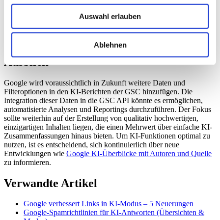
Rollout-Status:
Der Rollout der neuen GSC-Berichte begann
primär im Vereinigten Königreich.
Auswahl erlauben
Datenbeschränkung:
Der aktuelle Bericht fokussiert
ausschließlich auf Impressionen, ohne Klickdaten, Rankings
oder CTR anzugeben.
Ablehnen
Ausblick
Google wird voraussichtlich in Zukunft weitere Daten und
Filteroptionen in den KI-Berichten der GSC hinzufügen. Die
Integration dieser Daten in die GSC API könnte es ermöglichen,
automatisierte Analysen und Reportings durchzuführen. Der Fokus
sollte weiterhin auf der Erstellung von qualitativ hochwertigen,
einzigartigen Inhalten liegen, die einen Mehrwert über einfache KI-
Zusammenfassungen hinaus bieten. Um KI-Funktionen optimal zu
nutzen, ist es entscheidend, sich kontinuierlich über neue
Entwicklungen wie
Google KI-Überblicke mit Autoren und Quelle
zu informieren.
Verwandte Artikel
Google verbessert Links in KI-Modus – 5 Neuerungen
Google-Spamrichtlinien für KI-Antworten (Übersichten &