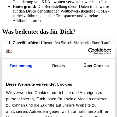
Generierung von KI-Antworten verwendet werden sollen.
Hintergrund:
Die Bereitstellung dieser Daten ist teilweise
auf den Druck der britischen Wettbewerksbehörde (CMA)
zurückzuführen, die mehr Transparenz und korrekte
Attribution fordert.
Was bedeutet das für Dich?
Zugriff prüfen:
Überprüfen Sie, ob Sie bereits Zugriff auf
den „Generative AI“ Bereich in Ihrer Google Search Console
haben.
Impressionen analysieren:
Identifizieren Sie Seiten mit
hohen KI-Impressionen. Nutzen Sie Tools wie
Google
Zustimmung
Details
Über Cookies
Autocomplete mit KI
, um relevante Keywords zu
identifizieren.
Kreuzvalidierung:
Vergleichen Sie Seiten mit hohen KI-
Impressionen mit Ihren Standard-Performance-Daten in der
Diese Webseite verwendet Cookies
GSC. Achten Sie auf Seiten, die sowohl hohe KI-
Impressionen als auch hohe Klickzahlen in der regulären
Wir verwenden Cookies, um Inhalte und Anzeigen zu
Suche verzeichnen.
personalisieren, Funktionen für soziale Medien anbieten
Content-Analyse:
Analysieren Sie, was diese Seiten
auszeichnet. Sind es einzigartige Erfahrungen, Originalbilder,
zu können und die Zugriffe auf unsere Website zu
eigene Recherchen oder tiefgehende Informationen? Nutzen
analysieren. Außerdem geben wir Informationen zu Ihrer
Sie dazu beispielsweise
Google I/O 2026
-Innovationen, um