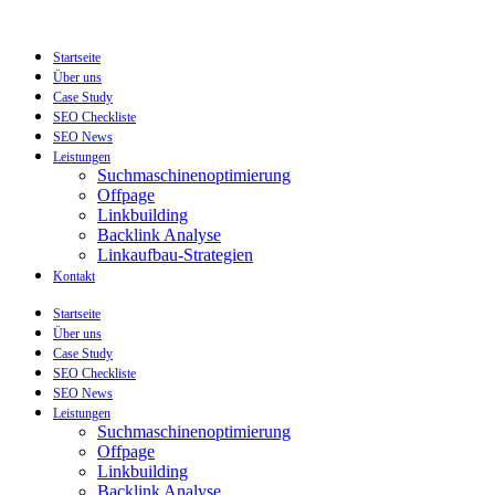
Zum
Inhalt
wechseln
Startseite
Über uns
Case Study
SEO Checkliste
SEO News
Leistungen
Suchmaschinenoptimierung
Offpage
Linkbuilding
Backlink Analyse
Linkaufbau-Strategien
Kontakt
Startseite
Über uns
Case Study
SEO Checkliste
SEO News
Leistungen
Suchmaschinenoptimierung
Offpage
Linkbuilding
Backlink Analyse