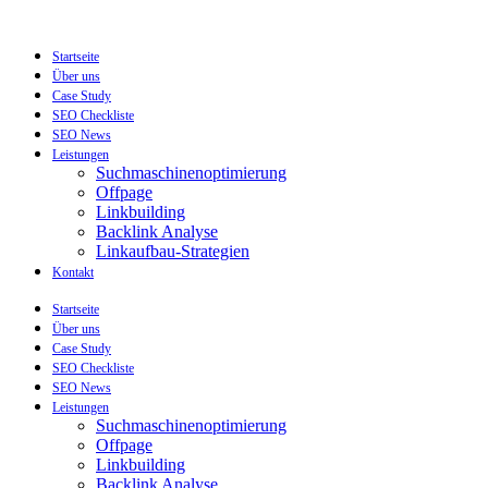
Zum
Inhalt
wechseln
Startseite
Über uns
Case Study
SEO Checkliste
SEO News
Leistungen
Suchmaschinenoptimierung
Offpage
Linkbuilding
Backlink Analyse
Linkaufbau-Strategien
Kontakt
Startseite
Über uns
Case Study
SEO Checkliste
SEO News
Leistungen
Suchmaschinenoptimierung
Offpage
Linkbuilding
Backlink Analyse