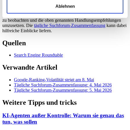
und Wochen anhalten wird. Google bestätigt selten kleinere
Ablehnen
Algorithmus-Anpassungen, daher ist es unklar, wann sich die
Situation stabilisieren wird. Es ist ratsam, die Entwicklungen genau
zu beobachten und die oben genannten Handlungsempfehlungen
umzusetzen. Die
tägliche Suchforum-Zusammenfassung
kann dabei
hilfreiche Einblicke liefern.
Quellen
Search Engine Roundtable
Verwandte Artikel
Google-Ranking-Volatilität steigt am 8. Mai
Tägliche Suchforum-Zusammenfassung: 4. Mai 2026
Tägliche Suchforum-Zusammenfassung: 5. Mai 2026
Weitere Tipps und tricks
KI-Agenten außer Kontrolle: Warum sie genau das
tun, was sollen