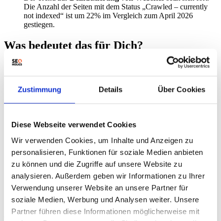
Die Anzahl der Seiten mit dem Status „Crawled – currently
not indexed“ ist um 22% im Vergleich zum April 2026
gestiegen.
Was bedeutet das für Dich?
Überwache Deine Rankings täglich:
Nutze Tools wie
Semrush, Sistrix oder AWR, um Veränderungen frühzeitig zu
erkennen.
Zustimmung
Details
Über Cookies
Analysiere Traffic- und Conversion-Daten:
Untersuche, ob
die Volatilität Auswirkungen auf Deine Besucherzahlen und
Umsätze hat.
Überprüfe die Indexierung:
Stelle sicher, dass Deine
Diese Webseite verwendet Cookies
wichtigsten Seiten weiterhin in Google indexiert sind. Nutze
die Google Search Console, um Probleme zu identifizieren.
Wir verwenden Cookies, um Inhalte und Anzeigen zu
Konzentriere Dich auf hochwertige Inhalte:
Algorithmus-
personalisieren, Funktionen für soziale Medien anbieten
Updates belohnen in der Regel Inhalte, die einen Mehrwert
zu können und die Zugriffe auf unsere Website zu
für Nutzer bieten.
Berücksichtige potenzielle Auswirkungen von Core
analysieren. Außerdem geben wir Informationen zu Ihrer
Updates:
Das letzte Core Update vom 27. März bis 8. April
Verwendung unserer Website an unsere Partner für
2026 könnte noch nachwirken.
Google-Algorithmus
soziale Medien, Werbung und Analysen weiter. Unsere
Änderungen können erhebliche Folgen haben.
Partner führen diese Informationen möglicherweise mit
Experten-Meinung