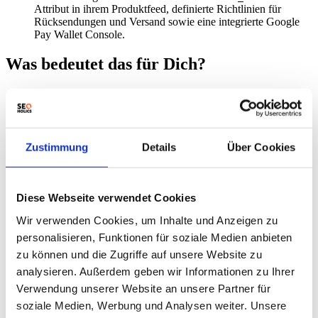
Attribut in ihrem Produktfeed, definierte Richtlinien für
Rücksendungen und Versand sowie eine integrierte Google
Pay Wallet Console.
Was bedeutet das für Dich?
Produkt-Daten überprüfen:
Stelle sicher, dass deine
Produkt-Strukturdaten korrekt sind. Nutze dazu Tools wie den
Rohmaterial-Inhaltsansatz
, um sicherzustellen, dass Google
alle notwendigen Informationen erhält.
Google Merchant Center optimieren:
Überprüfe die
Zustimmung
Details
Über Cookies
Einstellungen in deinem Google Merchant Center Konto.
Insbesondere das
Attribut muss korrekt
native_commerce
gesetzt sein.
UCP-Profile einrichten:
Implementiere das veröffentlichte
Diese Webseite verwendet Cookies
Profil und die erforderlichen REST-
/.well-known/ucp
Wir verwenden Cookies, um Inhalte und Anzeigen zu
Endpunkte gemäß der Google UCP
Entwicklerdokumentation.
personalisieren, Funktionen für soziale Medien anbieten
Früher Zugang beantragen:
Reiche das Formular für den
zu können und die Zugriffe auf unsere Website zu
frühen Zugang zum UCP-Checkout ein.
analysieren. Außerdem geben wir Informationen zu Ihrer
AI-Crawling testen:
Überprüfe mit einem Site Audit Tool,
ob AI-Crawler deine Website effektiv crawlen können. Dies
Verwendung unserer Website an unsere Partner für
bereitet dich auf zukünftige agentische Aktionen vor.
soziale Medien, Werbung und Analysen weiter. Unsere