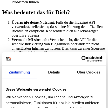
Problemen führen.
Was bedeutet das für Dich?
Überprüfe deine Nutzung:
Falls du die Indexing API
verwendest, stelle sicher, dass deine Nutzung den offiziellen
Richtlinien entspricht. Konzentriere dich auf Jobanzeigen
oder Live-Streams.
Vermeide Missbrauch:
Versuche nicht, die API für die
schnelle Indexierung von Blogartikeln oder anderen nicht
unterstützten Inhalten zu nutzen. Dies kann zu einer Sperrung
oder Einschränkung führen.
Konzentriere dich auf natürliche Indexierung:
Investiere
in eine solide Content-Strategie und baue qualitativ
hochwertige Backlinks auf, um eine natürliche Indexierung
deiner Inhalte zu fördern.
Google und Rohmaterial-Inhalte
Zustimmung
Details
Über Cookies
können hierbei eine sinnvolle Ergänzung sein.
Überwache die Indexierung:
Nutze die Google Search
Console, um den Indexierungsstatus deiner Seiten zu
überwachen und eventuelle Probleme zu identifizieren.
Diese Webseite verwendet Cookies
Alternativen prüfen:
Erwäge alternative Methoden zur
Verbesserung der Indexierung, wie z.B. das Einreichen deiner
Wir verwenden Cookies, um Inhalte und Anzeigen zu
Sitemap über die Search Console.
personalisieren, Funktionen für soziale Medien anbieten