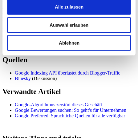
um die Indexing API weiter verschärfen wird, um den Missbrauch
Alle zulassen
einzudämmen. Dies könnte zu längeren Bearbeitungszeiten und
einer geringeren Erfolgsrate für legitime Anfragen führen. Website-
Betreiber sollten sich auf langfristige SEO-Strategien konzentrieren
und weniger auf schnelle Lösungen wie die Indexing API setzen.
Auswahl erlauben
Der Fokus sollte weiterhin auf qualitativ hochwertigen Inhalten und
einer natürlichen Linkaufbau liegen. Den Einfluss von
Google
Business Profile
auf die lokale Suche sollte man ebenfalls nicht
Ablehnen
unterschätzen.
Quellen
Google Indexing API überlastet durch Blogger-Traffic
Bluesky
(Diskussion)
Verwandte Artikel
Google-Algorithmus zerstört dieses Geschäft
Google Bewertungen suchen: So geht’s für Unternehmen
Google Preferred: Sprachliche Quellen für alle verfügbar