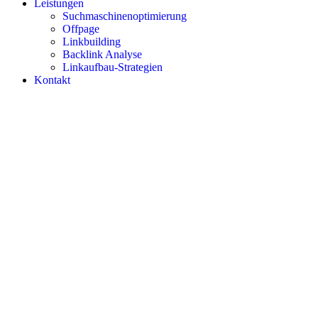
Leistungen
Suchmaschinenoptimierung
Offpage
Linkbuilding
Backlink Analyse
Linkaufbau-Strategien
Kontakt
Startseite
Über uns
Case Study
SEO Checkliste
SEO News
Leistungen
Suchmaschinenoptimierung
Offpage
Linkbuilding
Backlink Analyse
Linkaufbau-Strategien
Kontakt