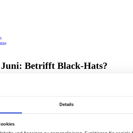
n
utze
uni: Betrifft Black-Hats?
Details
date ausgerollt, das sich insbesondere auf Webseiten auswirken könn
Cookies
e sich mit diesen Techniken beschäftigen.