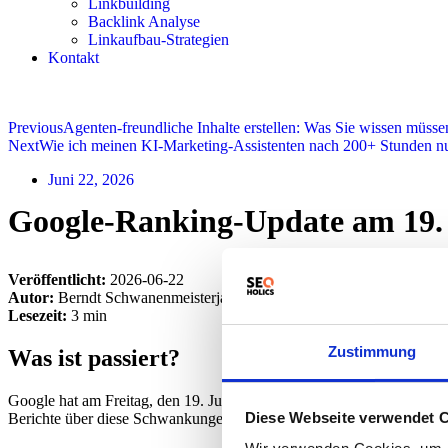
Linkbuilding
Backlink Analyse
Linkaufbau-Strategien
Kontakt
Previous
Agenten-freundliche Inhalte erstellen: Was Sie wissen müsse
Next
Wie ich meinen KI-Marketing-Assistenten nach 200+ Stunden n
Juni 22, 2026
Google-Ranking-Update am 19. J
Veröffentlicht:
2026-06-22
Autor:
Berndt Schwanenmeisterja | Seoholics
Lesezeit:
3 min
Zustimmung
Was ist passiert?
Google hat am Freitag, den 19. Juni, möglicherweise ein Ranking-Up
Diese Webseite verwendet 
Berichte über diese Schwankungen häufen sich vor allem in Foren, di