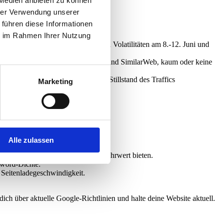
 Medien anbieten zu können
hrer Verwendung unserer
 führen diese Informationen
ie im Rahmen Ihrer Nutzung
EO-Techniken diskutiert werden.
 Core Update und anschließenden Volatilitäten am 8.-12. Juni und
 zeigen andere, wie CognitiveSEO und SimilarWeb, kaum oder keine
ndere einen nahezu vollständigen Stillstand des Traffics
Marketing
d empfehlenswert:
Alle zulassen
e Search Console.
triere dich auf Themen, die echten Mehrwert bieten.
yword-Dichte.
d Seitenladegeschwindigkeit.
h über aktuelle Google-Richtlinien und halte deine Website aktuell.