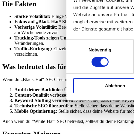
Wir verwenden Cookies, um I
Die Fakten
und die Zugriffe auf unsere 
Website an unsere Partner fü
Starke Volatilität:
Einige Webseitenbetreiber berichten von ein
möglicherweise mit weiteren
Fokus auf „Black Hat“ SEO:
Die meisten Berichte über die
Vorherige Volatilität:
Bereits in den Wochen zuvor gab es si
der Dienste gesammelt habe
am Wochenende zuvor.
Tracking-Tools zeigen Uneinheitlichkeit:
Während einige Tra
Einwilligungsauswahl
Veränderungen.
Traffic-Rückgang:
Einzelne Betreiber berichten von einem Rüc
Notwendig
verzeichnen.
Was bedeutet das für Dich?
Wenn du „Black-Hat“-SEO-Techniken eingesetzt hast, solltest du dei
Ablehnen
Audit deiner Backlinks:
Überprüfe dein Backlink-Profil auf u
Content-Qualität verbessern:
Stelle sicher, dass dein Content
Keyword-Stuffing vermeiden:
Stelle sicher, dass deine Keyw
Technische SEO überprüfen:
Stelle sicher, dass deine Websit
Mobile Optimierung:
Stelle sicher, dass deine Website für mo
Auch wenn du “White-Hat” SEO betreibst, solltest du deine Rankings