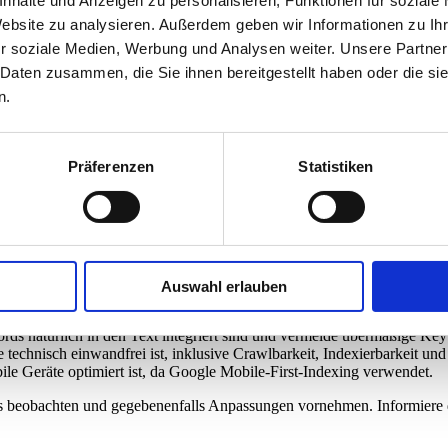
nhalte und Anzeigen zu personalisieren, Funktionen für soziale
Website zu analysieren. Außerdem geben wir Informationen zu I
r soziale Medien, Werbung und Analysen weiter. Unsere Partner
em Traffic-Verlust von bis zu 50% seit Freitag, dem 19. Juni.
 Daten zusammen, die Sie ihnen bereitgestellt haben oder die s
 Auswirkungen des Updates kommen aus Foren, in denen „Black-Hat“-S
gnifikante Ranking-Schwankungen, beginnend mit dem Google May 2026
n.
cking-Tools wie AccuRanker und AWR deutliche Volatilität anzeigen,
kgang des Traffics von bis zu 30% seit Beginn des Updates, während a
Präferenzen
Statistiken
ne Strategie umgehend überprüfen und anpassen. Folgende Schritte sin
Auswahl erlauben
nnatürliche oder manipulative Links und disavow diese über die Googl
 qualitativ hochwertig, einzigartig und für Nutzer relevant ist. Konzen
ords natürlich in den Text integriert sind und vermeide übermäßige Ke
e technisch einwandfrei ist, inklusive Crawlbarkeit, Indexierbarkeit un
bile Geräte optimiert ist, da Google Mobile-First-Indexing verwendet.
 beobachten und gegebenenfalls Anpassungen vornehmen. Informiere dic