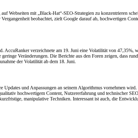
auf Webseiten mit „Black-Hat“-SEO-Strategien zu konzentrieren schein
er Vergangenheit beobachtet, zielt Google darauf ab, hochwertigen Cont
 Bild. AccuRanker verzeichnete am 19. Juni eine Volatilität von 47,3
eringe Veränderungen. Die Berichte aus den Foren zeigen, dass rund 
 Zunahme der Volatilität ab dem 18. Juni.
re Updates und Anpassungen an seinem Algorithmus vornehmen wird. W
f qualitativ hochwertigem Content, Nutzererfahrung und technischer SEO
 kurzfristige, manipulative Techniken. Interessant ist auch, die Entwick