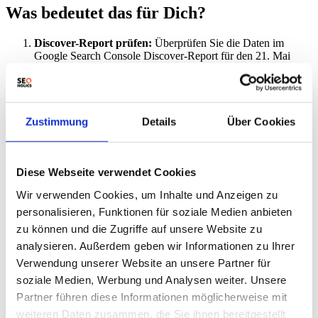
Was bedeutet das für Dich?
Discover-Report prüfen:
Überprüfen Sie die Daten im
Google Search Console Discover-Report für den 21. Mai
2026 und passen Sie Ihre Analysen entsprechend an.
ChatGPT-Links optimieren:
Stellen Sie sicher, dass Ihre
Inhalte für ChatGPT relevant sind, um von der gesteigerten
Referral-Traffic-Rate zu profitieren. Erwägen Sie die
Optimierung Ihrer Website für die Darstellung in KI-
Zustimmung
Details
Über Cookies
Antworten.
Lokale Suchergebnisse beobachten:
Beobachten Sie die
Entwicklung des neuen Lagerbestands-Features in lokalen
Suchergebnissen und bereiten Sie sich auf mögliche
Diese Webseite verwendet Cookies
Auswirkungen auf Ihre Sichtbarkeit vor.
Wir verwenden Cookies, um Inhalte und Anzeigen zu
Google Ads Richtlinien beachten:
Nutzen Sie die Echtzeit-
Richtlinienprüfungen in Google Ads, um Fehler frühzeitig zu
personalisieren, Funktionen für soziale Medien anbieten
erkennen und die Anzeigenschaltung zu beschleunigen.
zu können und die Zugriffe auf unsere Website zu
KI-Strategie entwickeln:
Entwickeln Sie eine klare
analysieren. Außerdem geben wir Informationen zu Ihrer
Strategie, um von den KI-Entwicklungen bei Google Search
zu profitieren. Lesen Sie dazu auch unsere Artikel über
Verwendung unserer Website an unsere Partner für
Tägliche Suche: Zusammenfassung Forum vom 26. Mai 2026
soziale Medien, Werbung und Analysen weiter. Unsere
und
Tägliche Suchforum-Zusammenfassung: 4. Mai 2026
.
Partner führen diese Informationen möglicherweise mit
Experten-Meinung
weiteren Daten zusammen, die Sie ihnen bereitgestellt