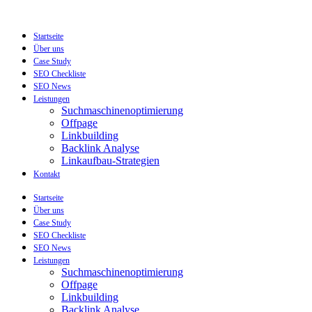
Zum
Inhalt
wechseln
Startseite
Über uns
Case Study
SEO Checkliste
SEO News
Leistungen
Suchmaschinenoptimierung
Offpage
Linkbuilding
Backlink Analyse
Linkaufbau-Strategien
Kontakt
Startseite
Über uns
Case Study
SEO Checkliste
SEO News
Leistungen
Suchmaschinenoptimierung
Offpage
Linkbuilding
Backlink Analyse