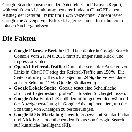
Google Search Console meldet Datenfehler im Discover-Report,
während OpenAI dank prominenterer Links in ChatGPT einen
Anstieg der Referral-Traffic um 150% verzeichnet. Zudem testet
Google die Anzeige von Echtzeit-Lagerbestandsinformationen in
lokalen Suchergebnissen.
Die Fakten
Google Discover Bericht:
Ein Datenfehler in Google Search
Console vom 21. Mai 2026 führt zu ungenauen Klick- und
Impressionzahlen.
OpenAI Referral-Traffic:
Durch die verstärkte Anzeige von
Links in ChatGPT stieg der Referral-Traffic um
150%
. Die
Seitenaufrufe pro Besuch stiegen um
24%
, die Verweildauer
auf der Seite um
11%
. (Quelle: Similarweb)
Google Lokale Suche:
Google testet eine Schaltfläche
„Echtzeit-Lagerbestand prüfen“ in lokalen Suchergebnissen.
Google Ads:
Echtzeit-Richtlinienprüfungen werden während
der Anzeigenerstellung in Google Ads implementiert, um die
Schaltung von Anzeigen zu beschleunigen.
Google I/O & Marketing Live:
Interviews mit Sundar Pichai
und Nick Fox verdeutlichen den Fokus von Google Search
auf künstliche Intelligenz (KI).