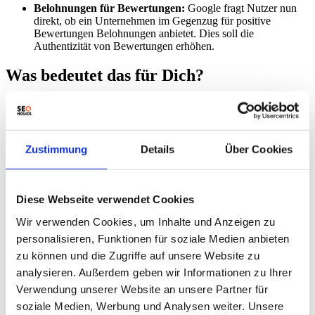
Belohnungen für Bewertungen:
Google fragt Nutzer nun
direkt, ob ein Unternehmen im Gegenzug für positive
Bewertungen Belohnungen anbietet. Dies soll die
Authentizität von Bewertungen erhöhen.
Was bedeutet das für Dich?
Search Profiles prüfen:
Überprüfen Sie, ob ein Search
Profile für Ihre Website erstellt wurde und stellen Sie sicher,
dass die dort angezeigten Informationen korrekt und aktuell
sind.
Zustimmung
Details
Über Cookies
Analytics-Verknüpfung vorbereiten:
Bereiten Sie sich
darauf vor, Ihr Google Unternehmensprofil mit Google
Analytics zu verknüpfen, sobald die Funktion verfügbar ist.
Dies ermöglicht detailliertere Einblicke in die Leistung Ihres
Diese Webseite verwendet Cookies
lokalen Listings.
UTM-Tagging beobachten:
Auch wenn keine Aktion
Wir verwenden Cookies, um Inhalte und Anzeigen zu
erforderlich ist, beobachten Sie die Änderungen im UTM-
personalisieren, Funktionen für soziale Medien anbieten
Tagging von Microsoft Advertising, um sicherzustellen, dass
zu können und die Zugriffe auf unsere Website zu
Ihre Analyse weiterhin korrekt ist.
Passkeys aktivieren:
Aktivieren Sie Passkeys für Ihr Google-
analysieren. Außerdem geben wir Informationen zu Ihrer
Konto, um die Sicherheit Ihres Accounts zu erhöhen,
Verwendung unserer Website an unsere Partner für
insbesondere wenn Sie Google Ads nutzen.
soziale Medien, Werbung und Analysen weiter. Unsere
Bewertungsrichtlinien überprüfen:
Stellen Sie sicher, dass