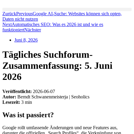
Zum
Inhalt
Zurück
Previous
Google AI-Suche: Websites können sich opten,
wechseln
Daten nicht nutzen
Next
Automatisches SEO: Was es 2026 ist und wie es
funktioniert
Nächster
Juni 8, 2026
Tägliches Suchforum-
Zusammenfassung: 5. Juni
2026
Veröffentlicht:
2026-06-07
Autor:
Berndt Schwanenmeisterja | Seoholics
Lesezeit:
3 min
Was ist passiert?
Google rollt umfassende Änderungen und neue Features aus,
darunter die offiziellen „Search Profiles“, die Verknüpfung von