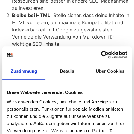
Ressourcen sind besser in andere SEO-Maßnahmen
zu investieren.
Bleibe bei HTML:
Stelle sicher, dass deine Inhalte in
HTML vorliegen, um maximale Kompatibilität und
Indexierbarkeit mit Google zu gewährleisten.
Vermeide die Verwendung von Markdown für
wichtige SEO-Inhalte.
Strukturierung internationaler Seiten:
Die Wahl der
Struktur für internationale Seiten (z.B. Subordner) ist
primär eine Frage der internen Organisation.
Zustimmung
Details
Über Cookies
Priorisiere eine klare Struktur für das Tracking und
die Analyse.
Beobachte die Bildersuche:
Achte auf die Anzeigen
Diese Webseite verwendet Cookies
in der Google Bildersuche und analysiere, wie sich
dies auf die Sichtbarkeit deiner Bilder auswirkt.
Wir verwenden Cookies, um Inhalte und Anzeigen zu
Möglicherweise ist eine Anpassung der
personalisieren, Funktionen für soziale Medien anbieten
Gebotsstrategien erforderlich.
zu können und die Zugriffe auf unsere Website zu
Teste Microsoft Product Explorer:
Wenn du
analysieren. Außerdem geben wir Informationen zu Ihrer
Microsoft Advertising nutzt, teste das neue Product
Verwendung unserer Website an unsere Partner für