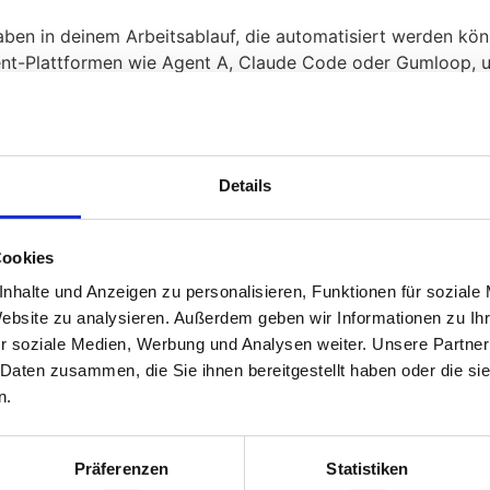
aben in deinem Arbeitsablauf, die automatisiert werden kön
t-Plattformen wie Agent A, Claude Code oder Gumloop, um
ch, eigene „Skills“ (Prompts, Datenverbindungen) zu entwi
prüfungs- und Freigabeschritte, um sicherzustellen, dass 
Details
riff auf relevante Datenquellen hat (z.B. Ahrefs, Search Con
Cookies
 of the work is sequential. Keyword research informs your c
nhalte und Anzeigen zu personalisieren, Funktionen für soziale
ach step feeds the next, which is exactly what an agent is b
Website zu analysieren. Außerdem geben wir Informationen zu I
e, mehrstufige Workflows effizient bewältigen können.
r soziale Medien, Werbung und Analysen weiter. Unsere Partner
 Daten zusammen, die Sie ihnen bereitgestellt haben oder die s
n.
e einen Workflow, der normalerweise Stunden dauert, in
Mi
eg der organischen Klicks um
13,4%
im April verzeichnen.
Präferenzen
Statistiken