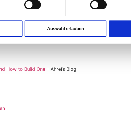
ng. Wir werden in Zukunft eine stärkere Integration von KI
-Agenten mit spezifischen „Skills“ zu konfigurieren, wird e
Auswahl erlauben
nten-Anfragen ist ein weiterer Schritt in diese Richtung.
G
nd How to Build One
– Ahrefs Blog
hen