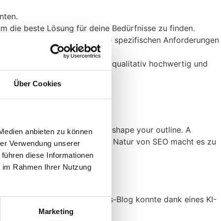
nten.
 die beste Lösung für deine Bedürfnisse zu finden.
ckeln, um die Agenten an deine spezifischen Anforderungen
die Ergebnisse der KI-Agenten qualitativ hochwertig und
Über Cookies
sole, GA4, Site Audit Tools).
ontent brief. Competitor gaps shape your outline. A
 Medien anbieten zu können
uilt to handle.” Die sequentielle Natur von SEO macht es zu
hrer Verwendung unserer
 führen diese Informationen
ie im Rahmen Ihrer Nutzung
nuten
abschließen. Der Ahrefs-Blog konnte dank eines KI-
Marketing