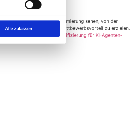
 in alle Bereiche der SEO-Optimierung sehen, von der
ntscheidend sein, um einen Wettbewerbsvorteil zu erzielen.
Alle zulassen
oogle testet Web Bot Authentifizierung für KI-Agenten-