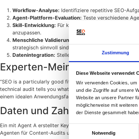
Workflow-Analyse:
Identifiziere repetitive SEO-Aufg
Agent-Plattform-Evaluation:
Teste verschiedene Agen
Skill-Entwicklung:
Für komplexe Aufgaben lohnt es si
anzupassen.
Menschliche Validierung:
Integriere menschliche Über
strategisch sinnvoll sind.
Zustimmung
Datenintegration:
Stelle sicher, dass der KI-Agent Zug
Experten-Meinung
Diese Webseite verwendet 
“SEO is a particularly good fit for AI agents because most
Wir verwenden Cookies, um I
technical audit tells you what to fix before you publish. E
und die Zugriffe auf unsere 
einem idealen Anwendungsfall für KI-Agenten, die komplex
Website an unsere Partner fü
möglicherweise mit weiteren
Daten und Zahlen
der Dienste gesammelt habe
Ein mit Agent A erstellter Keyword-Recherche-Agent konnt
Einwilligungsauswahl
Agenten für Content-Audits und -Optimierung einen Ansti
Notwendig