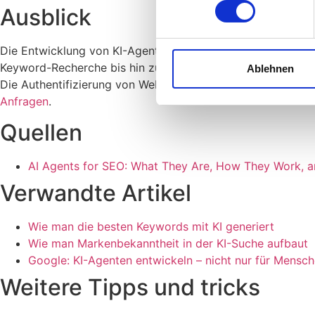
Ausblick
Die Entwicklung von KI-Agenten für SEO steht noch am Anfa
Keyword-Recherche bis hin zum Reporting. Die Fähigkeit, KI
Ablehnen
Die Authentifizierung von Web-Bots durch Google für KI-Age
Anfragen
.
Quellen
AI Agents for SEO: What They Are, How They Work, a
Verwandte Artikel
Wie man die besten Keywords mit KI generiert
Wie man Markenbekanntheit in der KI-Suche aufbaut
Google: KI-Agenten entwickeln – nicht nur für Mensc
Weitere Tipps und tricks