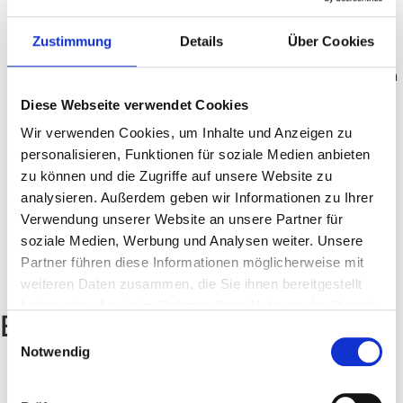
Technische SEO optimieren:
Stelle sicher, dass
deine Seiten indexierbar sind, semantisches HTML
Zustimmung
Details
Über Cookies
verwenden und für JavaScript optimiert sind. Achte
auf eine gute Seitenladezeit und reduziere doppelten
Content.
Diese Webseite verwendet Cookies
Lokale und E-Commerce SEO:
Nutze Google
Wir verwenden Cookies, um Inhalte und Anzeigen zu
Merchant Center und Google Unternehmensprofile,
personalisieren, Funktionen für soziale Medien anbieten
um deine Produkte und dein lokales Geschäft in KI-
zu können und die Zugriffe auf unsere Website zu
basierten Antworten sichtbar zu machen.
analysieren. Außerdem geben wir Informationen zu Ihrer
Agentic Experiences beobachten:
Informiere dich
Verwendung unserer Website an unsere Partner für
über die Universal Commerce Protocol (UCP) und
soziale Medien, Werbung und Analysen weiter. Unsere
Web.dev-Richtlinien, um dich auf zukünftige
Partner führen diese Informationen möglicherweise mit
agentische Erfahrungen vorzubereiten, aber
weiteren Daten zusammen, die Sie ihnen bereitgestellt
priorisiere dies aktuell nicht.
haben oder die sie im Rahmen Ihrer Nutzung der Dienste
Experten-Meinung
gesammelt haben.
Einwilligungsauswahl
Notwendig
„Die Positionierung von Google ist klar: Die
Grundlagen der SEO bleiben relevant. Der Fokus