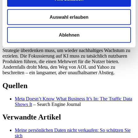
sinkenden Nutzerzahlen und die steigende Anzeigenlast auf eine
Verschlechterung der Datenqualität und damit auf einen potenziellen
Rückgang der Performance hin.
Auswahl erlauben
Ausblick
Ablehnen
Meta steht vor großen Herausforderungen. Die aktuellen
Entwicklungen deuten darauf hin, dass das Unternehmen seine
Strategie überdenken muss, um wieder nachhaltiges Wachstum zu
erzielen. Die Fokussierung auf KI muss zu tatsächlich nutzbaren
Produkten führen, die einen Mehrwert für die Nutzer bieten.
Andernfalls droht Meta, den Weg von AOL und Yahoo zu
beschreiten – ein langsamer, aber unaufhaltsamer Abstieg.
Quellen
Meta Doesn’t Know What Business It’s In: The Traffic Data
Shows It
– Search Engine Journal
Verwandte Artikel
Meine persönlichen Daten nicht verkaufen: So schützen Sie
sich