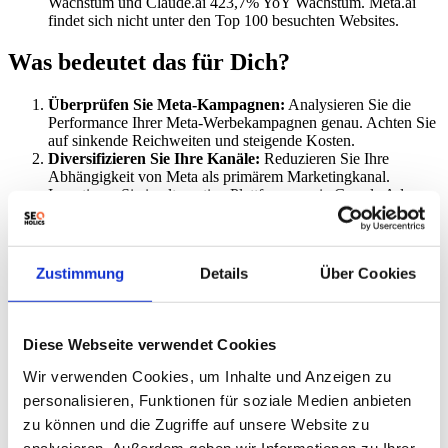
Wachstum und Claude.ai 423,7% YoY Wachstum. Meta.ai
findet sich nicht unter den Top 100 besuchten Websites.
Was bedeutet das für Dich?
Überprüfen Sie Meta-Kampagnen:
Analysieren Sie die
Performance Ihrer Meta-Werbekampagnen genau. Achten Sie
auf sinkende Reichweiten und steigende Kosten.
Diversifizieren Sie Ihre Kanäle:
Reduzieren Sie Ihre
Abhängigkeit von Meta als primärem Marketingkanal.
Investieren Sie in alternative Plattformen wie Google Ads,
SEO und Content-Marketing.
Daten & Analyse
sind dabei
essentiell.
Fokus auf hochwertige Inhalte:
Konzentrieren Sie sich auf
die Erstellung von Inhalten, die einen echten Mehrwert für
Zustimmung
Details
Über Cookies
Ihre Zielgruppe bieten. Dies wird die Engagement-Rate
erhöhen und die Abhängigkeit von Algorithmusänderungen
verringern.
Signalanalyse optimieren:
Da die Qualität der Signale durch
Diese Webseite verwendet Cookies
die zunehmende Anzeigenlast sinkt, optimieren Sie Ihre
Conversion-Tracking-Implementierung und verbessern Sie die
Wir verwenden Cookies, um Inhalte und Anzeigen zu
Datenqualität.
personalisieren, Funktionen für soziale Medien anbieten
Testen Sie alternative KI-Tools:
Erwägen Sie den Einsatz
zu können und die Zugriffe auf unsere Website zu
von KI-Tools von Wettbewerbern wie OpenAI (ChatGPT)
oder Google (Gemini), um neue Möglichkeiten für Content-
analysieren. Außerdem geben wir Informationen zu Ihrer