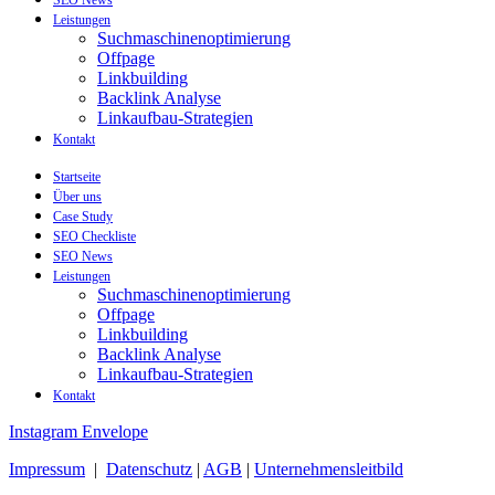
Leistungen
Suchmaschinenoptimierung
Offpage
Linkbuilding
Backlink Analyse
Linkaufbau-Strategien
Kontakt
Startseite
Über uns
Case Study
SEO Checkliste
SEO News
Leistungen
Suchmaschinenoptimierung
Offpage
Linkbuilding
Backlink Analyse
Linkaufbau-Strategien
Kontakt
Instagram
Envelope
Impressum
|
Datenschutz
|
AGB
|
Unternehmensleitbild