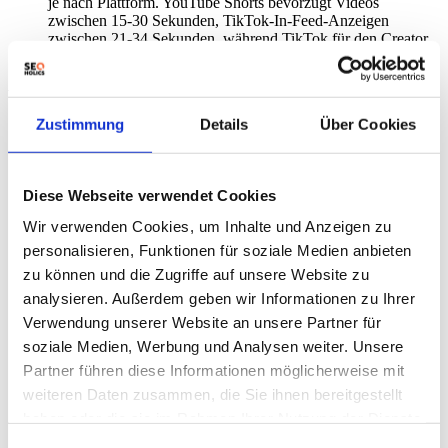
je nach Plattform. YouTube Shorts bevorzugt Videos
zwischen 15-30 Sekunden, TikTok-In-Feed-Anzeigen
zwischen 21-34 Sekunden, während TikTok für den Creator
Rewards Program Videos ab einer Minute Länge erfordert.
Was bedeutet das für Dich?
Zustimmung
Details
Über Cookies
Inhaltsaudit durchführen:
Analysiere deine bestehenden
Artikel anhand von Engagement-Metriken, um die potenziell
erfolgreichsten Kandidaten für die Videoumwandlung zu
Diese Webseite verwendet Cookies
identifizieren.
Skriptstruktur anpassen:
Konzentriere dich bei der
Wir verwenden Cookies, um Inhalte und Anzeigen zu
Skripterstellung auf die wichtigsten 150 Wörter aus dem
Originalartikel. Priorisiere Hook, Kerninhalt und Call-to-
personalisieren, Funktionen für soziale Medien anbieten
Action (falls zutreffend).
zu können und die Zugriffe auf unsere Website zu
Plattform-spezifische Formate erstellen:
Passe die
analysieren. Außerdem geben wir Informationen zu Ihrer
Videolänge und -struktur an die jeweilige Plattform an.
Erstelle separate Versionen für YouTube Shorts, Instagram
Verwendung unserer Website an unsere Partner für
Reels und TikTok.
soziale Medien, Werbung und Analysen weiter. Unsere
Hook-Formeln nutzen:
Beginne Videos mit überraschenden
Partner führen diese Informationen möglicherweise mit
Statistiken, Fragen oder direkten Hinweisen auf den Nutzen
für den Zuschauer, um die Aufmerksamkeit in den ersten
weiteren Daten zusammen, die Sie ihnen bereitgestellt
Sekunden zu gewinnen.
haben oder die sie im Rahmen Ihrer Nutzung der Dienste
Daten regelmäßig prüfen:
Bei statistischen Inhalten ist eine
gesammelt haben.
regelmäßige Überprüfung der Daten erforderlich, um