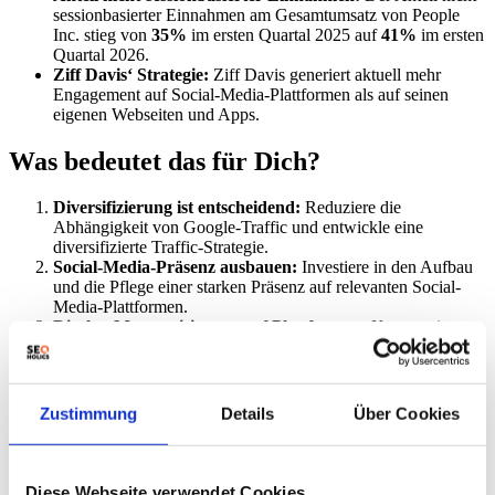
sessionbasierter Einnahmen am Gesamtumsatz von People
Inc. stieg von
35%
im ersten Quartal 2025 auf
41%
im ersten
Quartal 2026.
Ziff Davis‘ Strategie:
Ziff Davis generiert aktuell mehr
Engagement auf Social-Media-Plattformen als auf seinen
eigenen Webseiten und Apps.
Was bedeutet das für Dich?
Diversifizierung ist entscheidend:
Reduziere die
Abhängigkeit von Google-Traffic und entwickle eine
diversifizierte Traffic-Strategie.
Social-Media-Präsenz ausbauen:
Investiere in den Aufbau
und die Pflege einer starken Präsenz auf relevanten Social-
Media-Plattformen.
Direkte Monetarisierung auf Plattformen:
Konzentriere
Dich darauf, Umsätze direkt auf Social-Media-Plattformen zu
generieren, z.B. durch Affiliate-Marketing oder gesponserte
Inhalte.
First-Party-Daten nutzen:
Sammle und nutze First-Party-
Zustimmung
Details
Über Cookies
Daten, um zielgerichtete Werbekampagnen auf Social Media
durchzuführen und Ergebnisse messbar zu machen.
Outcome-basiertes Advertising:
Verschiebe den Fokus von
reinen Impressionen hin zu messbaren Ergebnissen wie
Diese Webseite verwendet Cookies