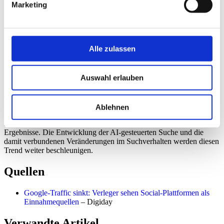
Marketing
aus traditioneller Display-Werbung gesunken sind. Dieser Trend
unterstreicht die Notwendigkeit einer diversifizierten
Einnahmequelle und einer stärkeren Präsenz auf Social-Media-
Plattformen.
Alle zulassen
Ausblick
Auswahl erlauben
Verleger werden weiterhin nach Wegen suchen, ihre Abhängigkeit
von Google zu reduzieren und neue Einnahmequellen zu
erschließen. Social-Media-Plattformen werden voraussichtlich eine
immer wichtigere Rolle spielen, aber die erfolgreiche
Ablehnen
Monetarisierung dieser Plattformen erfordert eine strategische
Herangehensweise und eine klare Fokussierung auf messbare
Ergebnisse. Die Entwicklung der AI-gesteuerten Suche und die
damit verbundenen Veränderungen im Suchverhalten werden diesen
Trend weiter beschleunigen.
Quellen
Google-Traffic sinkt: Verleger sehen Social-Plattformen als
Einnahmequellen
– Digiday
Verwandte Artikel