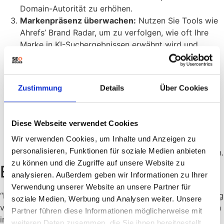
Domain-Autorität zu erhöhen.
Markenpräsenz überwachen:
Nutzen Sie Tools wie
Ahrefs’ Brand Radar, um zu verfolgen, wie oft Ihre
Marke in KI-Suchergebnissen erwähnt wird und
welche Konkurrenten am besten abschneiden.
Inhalte für Communitys optimieren:
Passen Sie Ihre
Inhalte an die spezifischen Anforderungen und
Zustimmung
Details
Über Cookies
Vorlieben der jeweiligen Communitys an, um die
Wahrscheinlichkeit von Zitaten zu erhöhen.
Fokus auf etablierte Marken:
Die Liste zeigt, dass
Diese Webseite verwendet Cookies
Grok tendenziell auf etablierte und autoritäre
Wir verwenden Cookies, um Inhalte und Anzeigen zu
Webseiten zurückgreift. Bauen Sie Ihre Marke und
personalisieren, Funktionen für soziale Medien anbieten
Reputation auf, um in diesem Umfeld relevant zu sein.
zu können und die Zugriffe auf unsere Website zu
Experten-Meinung
analysieren. Außerdem geben wir Informationen zu Ihrer
Verwendung unserer Website an unsere Partner für
“Die Ergebnisse unterstreichen die zunehmende Bedeutung
soziale Medien, Werbung und Analysen weiter. Unsere
von User-Generated-Content und Community-Plattformen
Partner führen diese Informationen möglicherweise mit
im KI-gesteuerten Informationszugang,” erklärt Ryan Law,
weiteren Daten zusammen, die Sie ihnen bereitgestellt