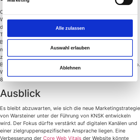
Obwohl detaillierte Daten zum Werbebudget von
Warsteiner für 2025 und 2026 noch nicht vorliegen, zeigt
die Entwicklung der Bruttowerbestatistik einen klaren
Alle zulassen
Trend nach unten. Der Marktanteil von Warsteiner im
Biermarkt ist in den letzten Jahren leicht gesunken, was
Auswahl erlauben
möglicherweise mit der reduzierten Werbeaktivität
zusammenhängt. Der Gesamtumsatz des deutschen
Biermarktes betrug im Jahr 2023 rund 18,5 Milliarden Euro.
Ablehnen
Warsteiner erwirtschaftete einen Anteil von geschätzten
850 Millionen Euro.
Ausblick
Es bleibt abzuwarten, wie sich die neue Marketingstrategie
von Warsteiner unter der Führung von KNSK entwickeln
wird. Der Fokus dürfte verstärkt auf digitalen Kanälen und
einer zielgruppenspezifischen Ansprache liegen. Eine
Verbesserung der
Core Web Vitals
der Website könnte