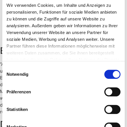
analysieren. Nutzen Sie Tools wie den
Website-
Wir verwenden Cookies, um Inhalte und Anzeigen zu
Traffic-Checker
, um Veränderungen im Traffic zu
personalisieren, Funktionen für soziale Medien anbieten
erkennen.
zu können und die Zugriffe auf unsere Website zu
Backlink-Profil:
Achten Sie auf Veränderungen im
analysieren. Außerdem geben wir Informationen zu Ihrer
Backlink-Profil von Warsteiner. Neue Partnerschaften
Verwendung unserer Website an unsere Partner für
und Kampagnen könnten zu neuen Backlinks führen.
soziale Medien, Werbung und Analysen weiter. Unsere
Partner führen diese Informationen möglicherweise mit
Experten-Meinung
weiteren Daten zusammen, die Sie ihnen bereitgestellt
haben oder die sie im Rahmen Ihrer Nutzung der Dienste
“Agenturwechsel sind oft ein Indikator für eine
gesammelt haben.
Einwilligungsauswahl
umfassendere strategische Neuausrichtung. Die
Notwendig
Entscheidung von Warsteiner für KNSK deutet darauf hin,
dass das Unternehmen einen frischen Ansatz in seiner
Markenkommunikation sucht. Es wird entscheidend sein,
Präferenzen
wie KNSK die digitale Präsenz von Warsteiner stärken und
die Marke wieder stärker in den Fokus der Konsumenten
Statistiken
rücken wird.“
Daten und Zahlen
Marketing