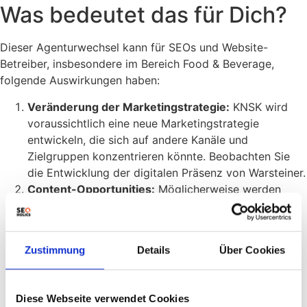
Was bedeutet das für Dich?
Dieser Agenturwechsel kann für SEOs und Website-
Betreiber, insbesondere im Bereich Food & Beverage,
folgende Auswirkungen haben:
Veränderung der Marketingstrategie:
KNSK wird
voraussichtlich eine neue Marketingstrategie
entwickeln, die sich auf andere Kanäle und
Zielgruppen konzentrieren könnte. Beobachten Sie
die Entwicklung der digitalen Präsenz von Warsteiner.
Content-Opportunities:
Möglicherweise werden
neue Content-Formate und Themen in der
Kommunikation von Warsteiner aufgegriffen.
Identifizieren Sie relevante Keywords und
Zustimmung
Details
Über Cookies
Themencluster.
Monitoring der Rankings:
Überwachen Sie die
Rankings von Warsteiner für relevante Keywords, um
Diese Webseite verwendet Cookies
die Auswirkungen der neuen Marketingstrategie zu