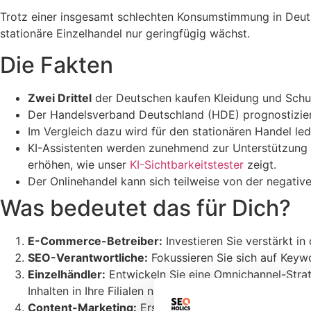
Trotz einer insgesamt schlechten Konsumstimmung in Deutsc
stationäre Einzelhandel nur geringfügig wächst.
Die Fakten
Zwei Drittel
der Deutschen kaufen Kleidung und Schuhe
Der Handelsverband Deutschland (HDE) prognostizier
Im Vergleich dazu wird für den stationären Handel le
KI-Assistenten werden zunehmend zur Unterstützung v
erhöhen, wie unser
KI-Sichtbarkeitstester
zeigt.
Der Onlinehandel kann sich teilweise von der negativ
Was bedeutet das für Dich?
E-Commerce-Betreiber:
Investieren Sie verstärkt i
SEO-Verantwortliche:
Fokussieren Sie sich auf Keywo
Einzelhändler:
Entwickeln Sie eine Omnichannel-Strateg
Inhalten in Ihre Filialen nach.
Content-Marketing:
Erstellen Sie Inhalte, die Online