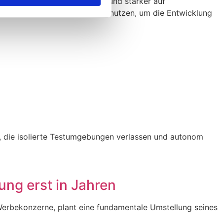
ndel muss sich neu erfinden und stärker auf
ie
Website-Traffic-Checker
zu nutzen, um die Entwicklung
en, die isolierte Testumgebungen verlassen und autonom
ng erst in Jahren
n Werbekonzerne, plant eine fundamentale Umstellung seines