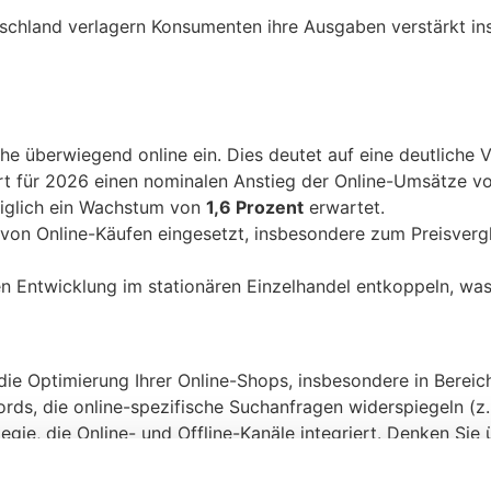
hland verlagern Konsumenten ihre Ausgaben verstärkt ins I
 überwiegend online ein. Dies deutet auf eine deutliche V
t für 2026 einen nominalen Anstieg der Online-Umsätze v
diglich ein Wachstum von
1,6 Prozent
erwartet.
on Online-Käufen eingesetzt, insbesondere zum Preisvergl
en Entwicklung im stationären Einzelhandel entkoppeln, was
n die Optimierung Ihrer Online-Shops, insbesondere in Berei
rds, die online-spezifische Suchanfragen widerspiegeln (z.B
ie, die Online- und Offline-Kanäle integriert. Denken Sie ü
-Käufer ansprechen, wie z.B. Produktvergleiche, Testbericht