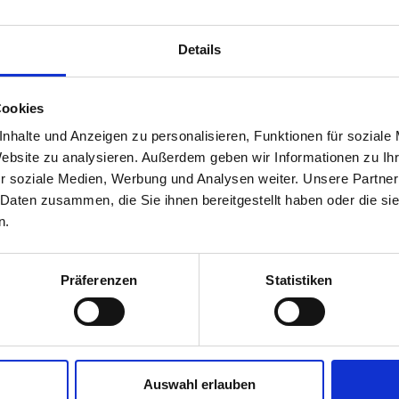
e schnell lädt und eine gute Performance aufweist. Die
Core
Details
schlechten Umsatzentwicklung im Einzelhandel abkoppeln.“ 
Cookies
nhalte und Anzeigen zu personalisieren, Funktionen für soziale
ce als eigenständiger Vertriebskanal, der weniger von ko
Website zu analysieren. Außerdem geben wir Informationen zu I
 verstärkt diesen Trend.
r soziale Medien, Werbung und Analysen weiter. Unsere Partner
 Daten zusammen, die Sie ihnen bereitgestellt haben oder die s
n.
s stationären Handels beträgt im Prognosejahr 2026 vora
s in den digitalen Raum. Eine Steigerung des Traffics durc
Präferenzen
Statistiken
 KI-Übersichten bringen mehr Traffic
aufzeigt.
des Konsums ins Internet in den kommenden Jahren fortsetz
Auswahl erlauben