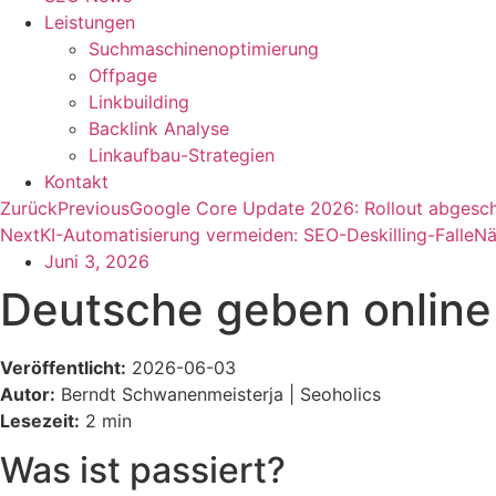
Leistungen
Suchmaschinenoptimierung
Offpage
Linkbuilding
Backlink Analyse
Linkaufbau-Strategien
Kontakt
Zurück
Previous
Google Core Update 2026: Rollout abgesc
Next
KI-Automatisierung vermeiden: SEO-Deskilling-Falle
Nä
Juni 3, 2026
Deutsche geben online
Veröffentlicht:
2026-06-03
Autor:
Berndt Schwanenmeisterja | Seoholics
Lesezeit:
2 min
Was ist passiert?