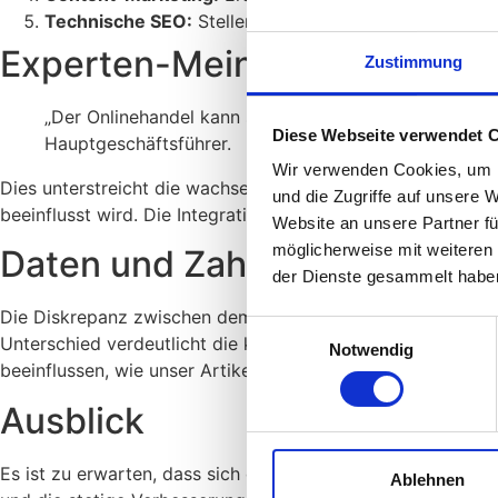
Technische SEO:
Stellen Sie sicher, dass Ihre Websit
Experten-Meinung
Zustimmung
„Der Onlinehandel kann sich ein Stück weit von der 
Diese Webseite verwendet 
Hauptgeschäftsführer.
Wir verwenden Cookies, um I
Dies unterstreicht die wachsende Bedeutung des E-Commer
und die Zugriffe auf unsere 
beeinflusst wird. Die Integration von KI in den Kaufprozess
Website an unsere Partner fü
möglicherweise mit weiteren
Daten und Zahlen
der Dienste gesammelt habe
Die Diskrepanz zwischen dem Wachstum des Online- und de
Einwilligungsauswahl
Unterschied verdeutlicht die klare Verlagerung des Konsum
Notwendig
beeinflussen, wie unser Artikel
Google erhöht Sichtbarkeit:
Ausblick
Es ist zu erwarten, dass sich der Trend zur Verlagerung 
Ablehnen