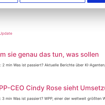
ng werden diesen Prozess beschleunigen. Der stationäre Ha
im Wettbewerb bestehen zu können. Es wird wichtig sein, d
 Update
m sie genau das tun, was sollen
t: 2 min Was ist passiert? Aktuelle Berichte über KI-Agent
WPP-CEO Cindy Rose sieht Umsetzu
it: 3 min Was ist passiert? WPP, einer der weltweit größte