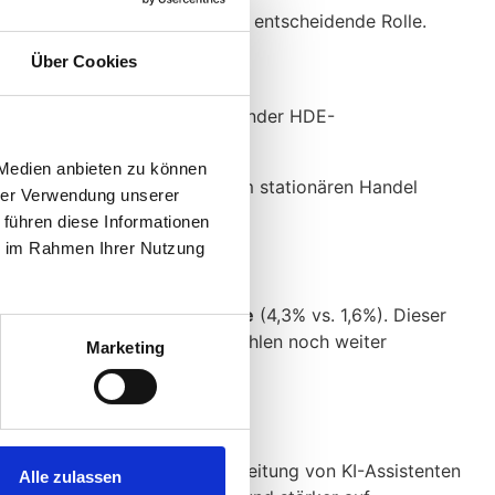
 Web Vitals
spielen dabei eine entscheidende Rolle.
Über Cookies
– Stephan Tromp, stellvertretender HDE-
 Medien anbieten zu können
njunkturellen Schwankungen im stationären Handel
hrer Verwendung unserer
 führen diese Informationen
ie im Rahmen Ihrer Nutzung
ussichtlich
2,7 Prozentpunkte
(4,3% vs. 1,6%). Dieser
h KI-Übersichten kann diese Zahlen noch weiter
Marketing
en wird. Die zunehmende Verbreitung von KI-Assistenten
Alle zulassen