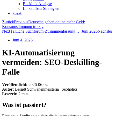
Backlink Analyse
Linkaufbau-Strategien
Kontakt
Zurück
Previous
Deutsche geben online mehr Geld:
Konsumstimmung trotzig
Next
Tägliche Suchforum-Zusammenfassung: 3. Juni 2026
Nächster
Juni 4, 2026
KI-Automatisierung
vermeiden: SEO-Deskilling-
Falle
Veröffentlicht:
2026-06-04
Autor:
Berndt Schwanenmeisterja | Seoholics
Lesezeit:
2 min
Was ist passiert?
Eine neue Studie zeigt, dass die Automatisierung von