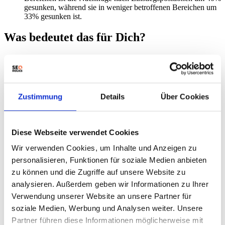
gesunken, während sie in weniger betroffenen Bereichen um
33% gesunken ist.
Was bedeutet das für Dich?
Fokus auf Expertise:
Delegiere keine Aufgabe an KI, die du
selbst nicht ausführen könntest. KI sollte ein Werkzeug zur
Beschleunigung sein, nicht ein Ersatz für Know-how.
Weiterbildung:
Investiere in die Weiterbildung deiner
Mitarbeiter, um sicherzustellen, dass sie KI-Tools effektiv
Zustimmung
Details
Über Cookies
nutzen und die Ergebnisse kritisch bewerten können.
Qualität vor Quantität:
Konzentriere dich auf die Qualität
der KI-generierten Ergebnisse und überprüfe diese sorgfältig.
Eine 70%ige Erfolgsrate bei einfachen Aufgaben ist nicht
Diese Webseite verwendet Cookies
ausreichend.
Wir verwenden Cookies, um Inhalte und Anzeigen zu
Sicherheitsaspekte:
Achte besonders auf die Sicherheit bei
der Verwendung von KI für die Code-Generierung, da KI-
personalisieren, Funktionen für soziale Medien anbieten
generierter Code 1,7-mal mehr Fehler aufweist als von
zu können und die Zugriffe auf unsere Website zu
Menschen geschriebener Code.
analysieren. Außerdem geben wir Informationen zu Ihrer
Strategische Neuausrichtung:
Überdenke deine
Personalstrategie und konzentriere dich auf die Einstellung
Verwendung unserer Website an unsere Partner für
und Entwicklung von erfahrenen Fachkräften, die KI-Tools
soziale Medien, Werbung und Analysen weiter. Unsere
effektiv steuern können.
Partner führen diese Informationen möglicherweise mit