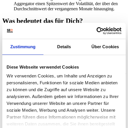
Aggregator einen Spitzenwert der Volatilität, der über den
Durchschnittswert der vergangenen Monate hinausging.
Was bedeutet das für Dich?
Ranking-Veränderungen analysieren:
Überprüfen Sie die
Rankings Ihrer wichtigsten Keywords und Seiten.
Dokumentieren Sie alle signifikanten Veränderungen.
Zustimmung
Details
Über Cookies
Content-Qualität überprüfen:
Stellen Sie sicher, dass Ihre
Inhalte relevant, umfassend und für die Nutzer hilfreich sind.
Optimieren Sie Inhalte, die möglicherweise von dem Update
betroffen sind.
Diese Webseite verwendet Cookies
Technische SEO überprüfen:
Führen Sie eine technische
SEO-Analyse durch, um sicherzustellen, dass Ihre Website für
Wir verwenden Cookies, um Inhalte und Anzeigen zu
Google Crawlern zugänglich und indexierbar ist. Achten Sie
personalisieren, Funktionen für soziale Medien anbieten
auf
Veränderungen im Ranking
nach dem Update.
zu können und die Zugriffe auf unsere Website zu
Core Web Vitals optimieren:
Verbessern Sie die Ladezeiten
und die Benutzerfreundlichkeit Ihrer Website, da diese
analysieren. Außerdem geben wir Informationen zu Ihrer
Faktoren in Core Web Vitals eine Rolle spielen.
Verwendung unserer Website an unsere Partner für
YMYL-Inhalte prüfen:
Wenn Ihre Website Inhalte mit
soziale Medien, Werbung und Analysen weiter. Unsere
hohem YMYL-Anteil (Your Money or Your Life) hat,
überprüfen Sie diese besonders sorgfältig auf Qualität und
Partner führen diese Informationen möglicherweise mit
Richtigkeit.
weiteren Daten zusammen, die Sie ihnen bereitgestellt