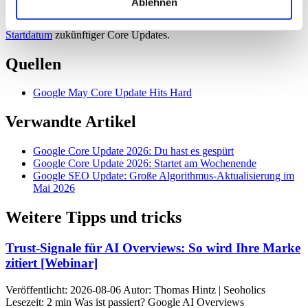
Ablehnen
zu befolgen und sich auf die Bereitstellung hochwertiger,
nutzerorientierter Inhalte zu konzentrieren. Achten Sie auf
das
Startdatum
zukünftiger Core Updates.
Quellen
Google May Core Update Hits Hard
Verwandte Artikel
Google Core Update 2026: Du hast es gespürt
Google Core Update 2026: Startet am Wochenende
Google SEO Update: Große Algorithmus-Aktualisierung im
Mai 2026
Weitere Tipps und tricks
Trust-Signale für AI Overviews: So wird Ihre Marke
zitiert [Webinar]
Veröffentlicht: 2026-08-06 Autor: Thomas Hintz | Seoholics
Lesezeit: 2 min Was ist passiert? Google AI Overviews