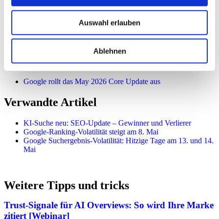
von E-E-A-T (Experience, Expertise, Authoritativeness,
Trustworthiness) wird voraussichtlich weiter zunehmen. Es ist
ratsam, sich mit den
Grundlagen der Google Algorithmen
vertraut
Auswahl erlauben
zu machen, um zukünftige Änderungen besser einschätzen zu
können.
Ablehnen
Quellen
Google rollt das May 2026 Core Update aus
Verwandte Artikel
KI-Suche neu: SEO-Update – Gewinner und Verlierer
Google-Ranking-Volatilität steigt am 8. Mai
Google Suchergebnis-Volatilität: Hitzige Tage am 13. und 14.
Mai
Weitere Tipps und tricks
Trust-Signale für AI Overviews: So wird Ihre Marke
zitiert [Webinar]