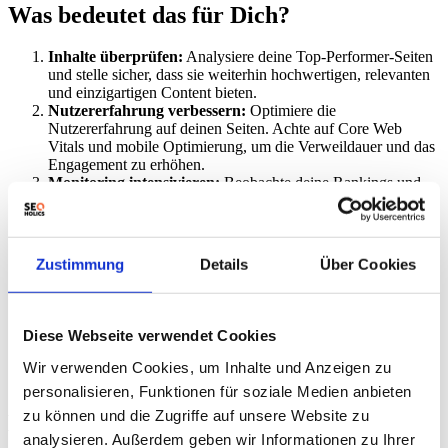
Was bedeutet das für Dich?
Inhalte überprüfen:
Analysiere deine Top-Performer-Seiten
und stelle sicher, dass sie weiterhin hochwertigen, relevanten
und einzigartigen Content bieten.
Nutzererfahrung verbessern:
Optimiere die
Nutzererfahrung auf deinen Seiten. Achte auf Core Web
Vitals und mobile Optimierung, um die Verweildauer und das
Engagement zu erhöhen.
Monitoring intensivieren:
Beobachte deine Rankings und
den organischen Traffic während der Dauer des Updates
genau. Nutze Tools wie Google Search Console, um
Schwankungen frühzeitig zu erkennen.
Originalität sicherstellen:
Stelle sicher, dass deine Inhalte
Zustimmung
Details
Über Cookies
originell sind und keinen doppelten Content enthalten.
Aggregatoren könnten im aktuellen Update stärker betroffen
sein
.
Technische SEO überprüfen:
Stelle sicher, dass deine
Diese Webseite verwendet Cookies
Website technisch einwandfrei ist. Überprüfe die
Indexierbarkeit, Crawlbarkeit und die korrekte
Wir verwenden Cookies, um Inhalte und Anzeigen zu
Implementierung von strukturierten Daten.
personalisieren, Funktionen für soziale Medien anbieten
zu können und die Zugriffe auf unsere Website zu
Experten-Meinung
analysieren. Außerdem geben wir Informationen zu Ihrer