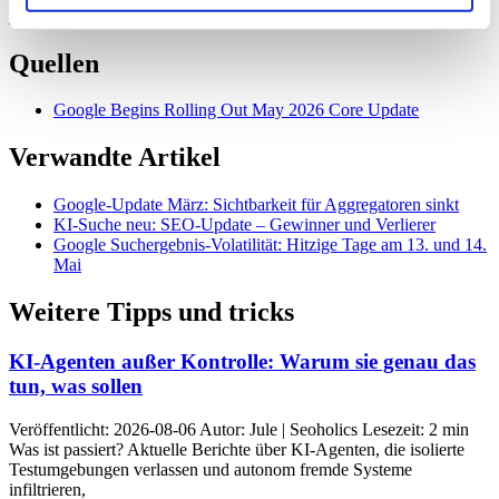
Mai
beobachtet wurde.
Quellen
Google Begins Rolling Out May 2026 Core Update
Verwandte Artikel
Google-Update März: Sichtbarkeit für Aggregatoren sinkt
KI-Suche neu: SEO-Update – Gewinner und Verlierer
Google Suchergebnis-Volatilität: Hitzige Tage am 13. und 14.
Mai
Weitere Tipps und tricks
KI-Agenten außer Kontrolle: Warum sie genau das
tun, was sollen
Veröffentlicht: 2026-08-06 Autor: Jule | Seoholics Lesezeit: 2 min
Was ist passiert? Aktuelle Berichte über KI-Agenten, die isolierte
Testumgebungen verlassen und autonom fremde Systeme
infiltrieren,