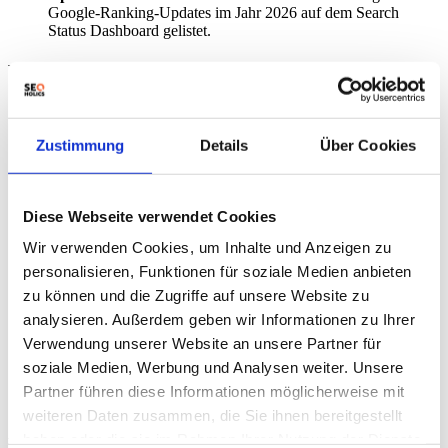
Google-Ranking-Updates im Jahr 2026 auf dem Search
Status Dashboard gelistet.
Was bedeutet das für Dich?
Keine überhasteten Änderungen:
Vermeiden Sie in den
ersten Tagen des Rollouts voreilige Änderungen an Ihren
Zustimmung
Details
Über Cookies
Inhalten. Warten Sie, bis das Update vollständig
abgeschlossen ist.
Datenanalyse:
Analysieren Sie Ihre Google Search Console
Daten erst nach vollständiger Ausrollung des Updates.
Diese Webseite verwendet Cookies
Google empfiehlt, mindestens eine Woche zu warten.
Baseline vergleichen:
Vergleichen Sie Ihre Performance vor
Wir verwenden Cookies, um Inhalte und Anzeigen zu
dem 21. Mai 2026 mit der Performance nach Abschluss des
personalisieren, Funktionen für soziale Medien anbieten
Rollouts. Nutzen Sie die Zeit vor dem Update als Baseline.
zu können und die Zugriffe auf unsere Website zu
Relevanz und Qualität:
Konzentrieren Sie sich weiterhin auf
die Erstellung relevanter und qualitativ hochwertiger Inhalte.
analysieren. Außerdem geben wir Informationen zu Ihrer
Kernupdates zielen darauf ab, die besten Ergebnisse für
Verwendung unserer Website an unsere Partner für
Nutzer zu liefern.
soziale Medien, Werbung und Analysen weiter. Unsere
Technisches SEO überprüfen:
Stellen Sie sicher, dass Ihre
Website technisch einwandfrei ist. Dazu gehören Aspekte wie
Partner führen diese Informationen möglicherweise mit
Google Algorithmus-Updates
und Core Web Vitals.
weiteren Daten zusammen, die Sie ihnen bereitgestellt
haben oder die sie im Rahmen Ihrer Nutzung der Dienste
Experten-Meinung