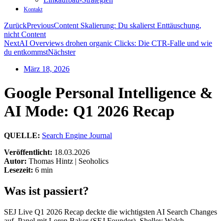
Kontakt
Zurück
Previous
Content Skalierung: Du skalierst Enttäuschung,
nicht Content
Next
AI Overviews drohen organic Clicks: Die CTR-Falle und wie
du entkommst
Nächster
März 18, 2026
Google Personal Intelligence &
AI Mode: Q1 2026 Recap
QUELLE:
Search Engine Journal
Veröffentlicht:
18.03.2026
Autor:
Thomas Hintz | Seoholics
Lesezeit:
6 min
Was ist passiert?
SEJ Live Q1 2026 Recap deckte die wichtigsten AI Search Changes
auf. Panel mit Loren Baker (SEJ Founder), Shelley Walsh