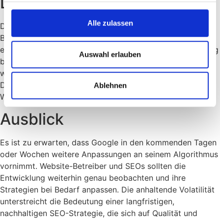
Daten und Zahlen
Alle zulassen
Die Volatilitäts-Charts zeigen signifikante Schwankungen.
Beispielsweise erreichte der Aggregate-Index am 7. Juni
einen Wert von 64.46, während AccuRanker am selben Tag
Auswahl erlauben
bei 65.85 lag. Im Gegensatz dazu blieb der Sistrix-Index
während des gleichen Zeitraums stabil bei 100. Die
Diskrepanz verdeutlicht, dass die Volatilität nicht für alle
Ablehnen
Webmaster gleich wahrgenommen wird.
Ausblick
Es ist zu erwarten, dass Google in den kommenden Tagen
oder Wochen weitere Anpassungen an seinem Algorithmus
vornimmt. Website-Betreiber und SEOs sollten die
Entwicklung weiterhin genau beobachten und ihre
Strategien bei Bedarf anpassen. Die anhaltende Volatilität
unterstreicht die Bedeutung einer langfristigen,
nachhaltigen SEO-Strategie, die sich auf Qualität und