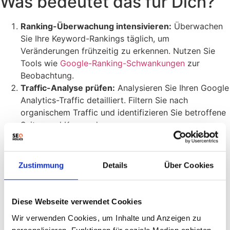
Was bedeutet das für Dich?
Ranking-Überwachung intensivieren:
Überwachen
Sie Ihre Keyword-Rankings täglich, um
Veränderungen frühzeitig zu erkennen. Nutzen Sie
Tools wie
Google-Ranking-Schwankungen
zur
Beobachtung.
Traffic-Analyse prüfen:
Analysieren Sie Ihren Google
Analytics-Traffic detailliert. Filtern Sie nach
organischem Traffic und identifizieren Sie betroffene
Seiten und Keywords.
Content-Qualität sicherstellen:
Stellen Sie sicher,
dass Ihre Inhalte weiterhin hochwertig, relevant und
einzigartig sind. Fokussieren Sie sich auf die
Zustimmung
Details
Über Cookies
Erstellung von Inhalten, die echten Mehrwert für Ihre
Nutzer bieten.
Technische SEO überprüfen:
Führen Sie einen
Diese Webseite verwendet Cookies
technischen SEO-Audit durch, um sicherzustellen,
Wir verwenden Cookies, um Inhalte und Anzeigen zu
dass Ihre Website technisch einwandfrei ist. Achten