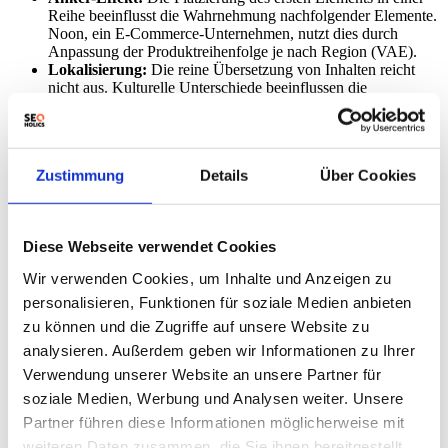
Reihe beeinflusst die Wahrnehmung nachfolgender Elemente.
Noon, ein E-Commerce-Unternehmen, nutzt dies durch
Anpassung der Produktreihenfolge je nach Region (VAE).
Lokalisierung:
Die reine Übersetzung von Inhalten reicht
nicht aus. Kulturelle Unterschiede beeinflussen die
Aufmerksamkeitsmuster und somit die Effektivität der
Gestaltung.
Was bedeutet das für Dich?
Zustimmung
Details
Über Cookies
Eye-Tracking-Analysen:
Investiere in Eye-Tracking-
Studien, um zu verstehen, wie Nutzer in verschiedenen
Zielmärkten deine Inhalte visuell wahrnehmen.
Diese Webseite verwendet Cookies
Lokalisierung optimieren:
Passe nicht nur die Sprache,
Wir verwenden Cookies, um Inhalte und Anzeigen zu
sondern auch das Layout deiner Websites und Anzeigen an
die Lesegewohnheiten der jeweiligen Kultur an.
personalisieren, Funktionen für soziale Medien anbieten
Elementplatzierung:
Achte auf die Platzierung wichtiger
zu können und die Zugriffe auf unsere Website zu
Elemente (Logos, Call-to-Actions) und berücksichtige dabei
analysieren. Außerdem geben wir Informationen zu Ihrer
die typischen Blickmuster der Zielgruppe. Vermeide die
„Dead Zone“ (rechte untere Ecke) bei westlichen Lesern.
Verwendung unserer Website an unsere Partner für
Anker-Effekt nutzen:
Spiele mit dem Anker-Effekt, um die
soziale Medien, Werbung und Analysen weiter. Unsere
Wahrnehmung deiner Produkte oder Angebote positiv zu
Partner führen diese Informationen möglicherweise mit
beeinflussen.
Short-Form Content überdenken:
Sei vorsichtig bei der
weiteren Daten zusammen, die Sie ihnen bereitgestellt