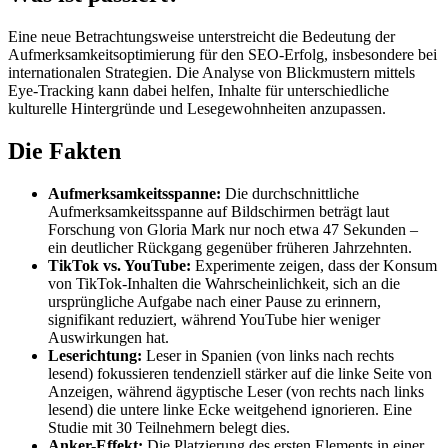
Eine neue Betrachtungsweise unterstreicht die Bedeutung der
Aufmerksamkeitsoptimierung für den SEO-Erfolg, insbesondere bei
internationalen Strategien. Die Analyse von Blickmustern mittels
Eye-Tracking kann dabei helfen, Inhalte für unterschiedliche
kulturelle Hintergründe und Lesegewohnheiten anzupassen.
Die Fakten
Aufmerksamkeitsspanne:
Die durchschnittliche
Aufmerksamkeitsspanne auf Bildschirmen beträgt laut
Forschung von Gloria Mark nur noch etwa 47 Sekunden –
ein deutlicher Rückgang gegenüber früheren Jahrzehnten.
TikTok vs. YouTube:
Experimente zeigen, dass der Konsum
von TikTok-Inhalten die Wahrscheinlichkeit, sich an die
ursprüngliche Aufgabe nach einer Pause zu erinnern,
signifikant reduziert, während YouTube hier weniger
Auswirkungen hat.
Leserichtung:
Leser in Spanien (von links nach rechts
lesend) fokussieren tendenziell stärker auf die linke Seite von
Anzeigen, während ägyptische Leser (von rechts nach links
lesend) die untere linke Ecke weitgehend ignorieren. Eine
Studie mit 30 Teilnehmern belegt dies.
Anker-Effekt:
Die Platzierung des ersten Elements in einer