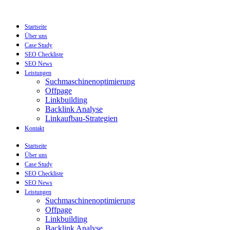
Zum
Inhalt
wechseln
Startseite
Über uns
Case Study
SEO Checkliste
SEO News
Leistungen
Suchmaschinenoptimierung
Offpage
Linkbuilding
Backlink Analyse
Linkaufbau-Strategien
Kontakt
Startseite
Über uns
Case Study
SEO Checkliste
SEO News
Leistungen
Suchmaschinenoptimierung
Offpage
Linkbuilding
Backlink Analyse