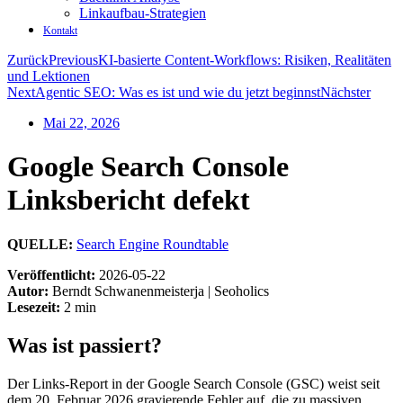
Linkaufbau-Strategien
Kontakt
Zurück
Previous
KI-basierte Content-Workflows: Risiken, Realitäten
und Lektionen
Next
Agentic SEO: Was es ist und wie du jetzt beginnst
Nächster
Mai 22, 2026
Google Search Console
Linksbericht defekt
QUELLE:
Search Engine Roundtable
Veröffentlicht:
2026-05-22
Autor:
Berndt Schwanenmeisterja | Seoholics
Lesezeit:
2 min
Was ist passiert?
Der Links-Report in der Google Search Console (GSC) weist seit
dem 20. Februar 2026 gravierende Fehler auf, die zu massiven