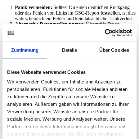
Panik vermeiden:
Solltest Du einen deutlichen Rückgang
oder das Fehlen von Links im GSC-Report feststellen, ist dies
wahrscheinlich ein Fehler und kein tatsächlicher Linkverlust.
Alternative Datenquellen nutzen:
Überprüfe Deine
Backlinks mit anderen Tools wie Ahrefs, Semrush oder
Majestic SEO, um ein genaueres Bild zu erhalten. Eine
umfassende Linkanalyse ist essenziell – auch unabhängig von
GSC.
Zustimmung
Details
Über Cookies
GSC-Daten nicht für kurzfristige Entscheidungen
verwenden:
Vermeide es, basierend auf den fehlerhaften
GSC-Daten kurzfristige SEO-Entscheidungen zu treffen.
GSC-Report beobachten:
Behalte den GSC Links-Report
Diese Webseite verwendet Cookies
im Auge, um zu sehen, wann das Problem behoben wurde.
Wir verwenden Cookies, um Inhalte und Anzeigen zu
Experten-Meinung
personalisieren, Funktionen für soziale Medien anbieten
zu können und die Zugriffe auf unsere Website zu
„Die Daten im GSC Links-Report sind zwar wertvoll, sollten aber
analysieren. Außerdem geben wir Informationen zu Ihrer
nie als alleinige Wahrheit betrachtet werden. Die aktuelle Situation
Verwendung unserer Website an unsere Partner für
zeigt, wie wichtig es ist, verschiedene Datenquellen zu nutzen und
die Daten kritisch zu hinterfragen.“
– Glenn Gabe, SEO-Experte.
soziale Medien, Werbung und Analysen weiter. Unsere
Partner führen diese Informationen möglicherweise mit
Der Vorfall unterstreicht die Notwendigkeit einer diversifizierten
SEO-Toolbox. Das alleinige Verlassen auf Google-Daten birgt
weiteren Daten zusammen, die Sie ihnen bereitgestellt