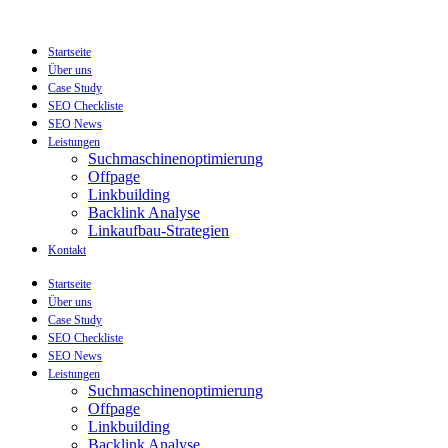
Zum
Inhalt
wechseln
Startseite
Über uns
Case Study
SEO Checkliste
SEO News
Leistungen
Suchmaschinenoptimierung
Offpage
Linkbuilding
Backlink Analyse
Linkaufbau-Strategien
Kontakt
Startseite
Über uns
Case Study
SEO Checkliste
SEO News
Leistungen
Suchmaschinenoptimierung
Offpage
Linkbuilding
Backlink Analyse