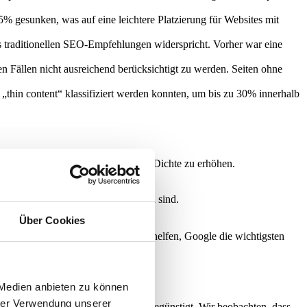
% gesunken, was auf eine leichtere Platzierung für Websites mit
as traditionellen SEO-Empfehlungen widerspricht. Vorher war eine
en Fällen nicht ausreichend berücksichtigt zu werden. Seiten ohne
„thin content“ klassifiziert werden konnten, um bis zu 30% innerhalb
erierter Artikel, nur um die Keyword-Dichte zu erhöhen.
r an Qualität mangeln.
nhalte, die anderswo nicht zu finden sind.
anten Qualifikationen hinzu.
Über Cookies
ktuell und vertrauenswürdig sind.
L Sitemap aufteilen
beschrieben, helfen, Google die wichtigsten
 Medien anbieten zu können
hrer Verwendung unserer
ualitativ minderwertigem Content begünstigt. Wir beobachten, dass