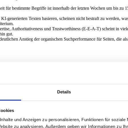
 für bestimmte Begriffe ist innerhalb der letzten Wochen um bis zu 15
f KI-generierten Texten basieren, scheinen nicht bestraft zu werden, w
iterium.
tise, Authoritativeness und Trustworthiness (E-E-A-T) scheint in viel
hin gut.
eutlichen Anstieg der organischen Suchperformance für Seiten, die als 
nzentriere dich nicht ausschließlich auf die Erstellung langer, KI-gen
dit durch und identifiziere Inhalte, die durch KI generiert wurden ode
tudien und Recherchen, um einzigartigen Mehrwert zu bieten. Erstelle I
ng der Autoren klar heraus. Füge ausführliche Autorenprofile mit relev
Details
nale auf allen Seiten. Stelle sicher, dass die Informationen korrekt, a
 mag, kann eine strukturierte Sitemap, wie in diesem Artikel
Warum XM
Cookies
nhalte und Anzeigen zu personalisieren, Funktionen für soziale
Website zu analysieren. Außerdem geben wir Informationen zu I
 durch die Implementierung von Codex unbeabsichtigt das Ranking von q