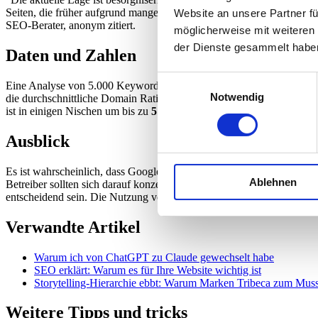
Seiten, die früher aufgrund mangelnder Expertise abgestraft wurden, j
Website an unsere Partner fü
SEO-Berater, anonym zitiert.
möglicherweise mit weiteren
der Dienste gesammelt habe
Daten und Zahlen
Einwilligungsauswahl
Eine Analyse von 5.000 Keywords durch Ahrefs hat gezeigt, dass
1
Notwendig
die durchschnittliche Domain Rating der Seiten in den Top 10 um
8
ist in einigen Nischen um bis zu
5%
gesunken, da Nutzer weniger hoc
Ausblick
Es ist wahrscheinlich, dass Google die Auswirkungen von Codex-Upda
Ablehnen
Betreiber sollten sich darauf konzentrieren, weiterhin qualitativ hoc
entscheidend sein. Die Nutzung von
KI-Agenten für SEO
kann bei de
Verwandte Artikel
Warum ich von ChatGPT zu Claude gewechselt habe
SEO erklärt: Warum es für Ihre Website wichtig ist
Storytelling-Hierarchie ebbt: Warum Marken Tribeca zum Mus
Weitere Tipps und tricks