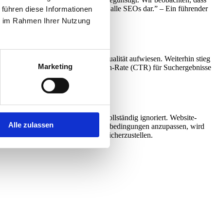
 und stellt eine Herausforderung für alle SEOs dar.” – Ein führender
 führen diese Informationen
ie im Rahmen Ihrer Nutzung
nd, zuvor eine niedrige Content-Qualität aufwiesen. Weiterhin stieg
Marketing
e Rankings erzielen. Die Click-Through-Rate (CTR) für Suchergebnisse
heinlich, dass Google E-E-A-T vollständig ignoriert. Website-
Alle zulassen
 sich schnell an veränderte Algorithmusbedingungen anzupassen, wird
lle begleitet werden, um Qualität sicherzustellen.