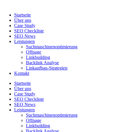
Zum
Inhalt
Startseite
wechseln
Über uns
Case Study
SEO Checkliste
SEO News
Leistungen
Suchmaschinenoptimierung
Offpage
Linkbuilding
Backlink Analyse
Linkaufbau-Strategien
Kontakt
Startseite
Über uns
Case Study
SEO Checkliste
SEO News
Leistungen
Suchmaschinenoptimierung
Offpage
Linkbuilding
Backlink Analyse