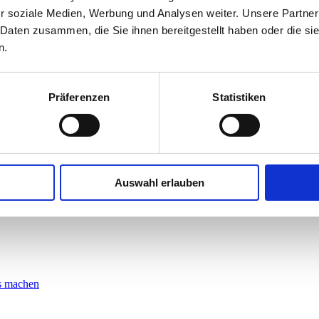
etzt besser ranken. Dies untergräbt das Vertrauen in die Suchergebnisse
r soziale Medien, Werbung und Analysen weiter. Unsere Partner
 Daten zusammen, die Sie ihnen bereitgestellt haben oder die s
n.
8%
der Seiten, die nach dem Codex-Update in den Top 10 aufgestiegen si
Präferenzen
Statistiken
%
, was darauf hindeutet, dass auch kleinere Websites plötzlich besser
hwertige Inhalte finden.
te genau analysiert und Anpassungen vornehmen wird. Es ist unwahrsc
Auswahl erlauben
hwertige, von Experten erstellte Inhalte zu produzieren. Die Fähigkeit,
r Content-Optimierung helfen, sollte aber stets von menschlicher Kontro
s machen