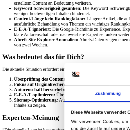
erstelltem Content an Bedeutung verlieren.
Keyword-Schwierigkeit gesunken:
Die Keyword-Schwierigkeit
weniger hochwertigen Inhalten hindeutet.
Content-Länge kein Rankingfaktor:
Längere Artikel, die au
ausführliche Behandlung von Themen ein wichtiges Rankingkr
E-E-A-T ignoriert:
Die Google-Richtlinie zu Experience, Exper
klare Autorenschaft oder nachweisbare Expertise ranken weiter
Ahrefs Site Explorer Anomalien:
Ahrefs-Daten zeigen einen d
von zwei Wochen.
Was bedeutet das für Dich?
Die aktuelle Situation erfordert eine Anpassung der SEO-Strategie. Ko
Überprüfung des Contents:
Führe eine umfassende Content-Au
Fokus auf Originalrecherchen:
Investiere in Originaldaten, S
Autorenschaft hervorheben:
Stelle die Expertise und Erfahru
Zustimmung
E-E-A-T optimieren:
Überprüfe und verbessere die E-E-A-T-Sig
Sitemap-Optimierung:
Auch wenn es kontraintuitiv erscheinen
Inhalte zu zeigen.
Diese Webseite verwendet 
Experten-Meinung
Wir verwenden Cookies, um I
und die Zugriffe auf unsere 
“Die aktuelle Lage ist besorgniserregend. Es scheint, als ob Google